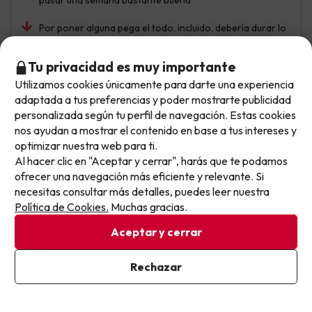
pasar una semana bastante buena
Por poner alguna pega el todo, incluido, debería durar lo
que dura la animación
Tu privacidad es muy importante
Utilizamos cookies únicamente para darte una experiencia
No llegas tarde: llegas al siguiente.
adaptada a tus preferencias y poder mostrarte publicidad
Isabel
Viajó en familia
9.4
Este chollo ya ha caducado, pero cada día lanzamos
personalizada según tu perfil de navegación. Estas cookies
Julio 2026
nuevas oportunidades para viajar mejor y pagar
nos ayudan a mostrar el contenido en base a tus intereses y
Excelente
optimizar nuestra web para ti.
menos.
Al hacer clic en "Aceptar y cerrar", harás que te podamos
Apúntate y que el próximo no se te escape.
Felicitar al hotel por todo el personal que tiene
ofrecer una navegación más eficiente y relevante. Si
empezando desde el metre Rafael ,Camareros, limpieza
necesitas consultar más detalles, puedes leer nuestra
Pon tu mejor e-mail
Animacion , blanca ,etc la camida bastante bien. En fin,
Política de Cookies.
Muchas gracias.
como he dicho al principio enhorabuena por el personal
Aceptar y cerrar
Por poner alguna pega insignificante que dure todo
incluido hasta que acaben la animación o sea, si la
Ya estoy suscrito
Rechazar
Animacion acaba a las 23:00pues en todo incluido que
Al suscribirte, confirmas haber leído y estar de acuerdo con la
acabe a las a la misma hora no acaben media hora
Política de Privacidad
después pagando.