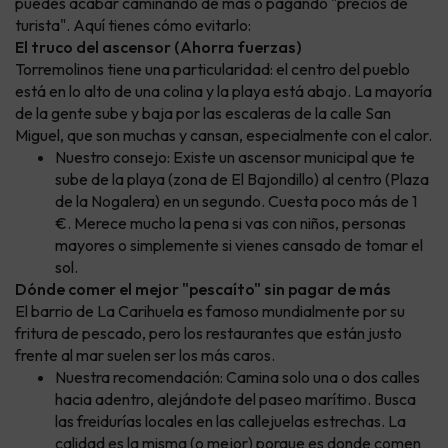
puedes acabar caminando de más o pagando "precios de
turista". Aquí tienes cómo evitarlo:
El truco del ascensor (Ahorra fuerzas)
Torremolinos tiene una particularidad: el centro del pueblo
está en lo alto de una colina y la playa está abajo. La mayoría
de la gente sube y baja por las escaleras de la calle San
Miguel, que son muchas y cansan, especialmente con el calor.
Nuestro consejo: Existe un ascensor municipal que te
sube de la playa (zona de El Bajondillo) al centro (Plaza
de la Nogalera) en un segundo. Cuesta poco más de 1
€. Merece mucho la pena si vas con niños, personas
mayores o simplemente si vienes cansado de tomar el
sol.
Dónde comer el mejor "pescaíto" sin pagar de más
El barrio de La Carihuela es famoso mundialmente por su
fritura de pescado, pero los restaurantes que están justo
frente al mar suelen ser los más caros.
Nuestra recomendación: Camina solo una o dos calles
hacia adentro, alejándote del paseo marítimo. Busca
las freidurías locales en las callejuelas estrechas. La
calidad es la misma (o mejor) porque es donde comen