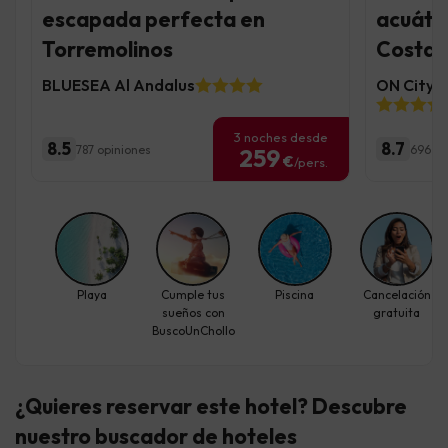
escapada perfecta en
acuátic
Torremolinos
Costa d
BLUESEA Al Andalus
ON City R
3 noches desde
8.5
8.7
787 opiniones
696 op
259
€
/pers.
Playa
Cumple tus
Piscina
Cancelación
sueños con
gratuita
BuscoUnChollo
¿Quieres reservar este hotel? Descubre
nuestro buscador de hoteles