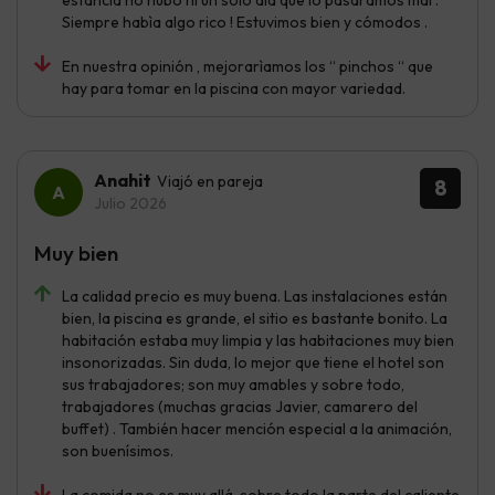
estancia no hubo ni un solo dìa que lo pasáramos mal .
Siempre habìa algo rico ! Estuvimos bien y cómodos .
En nuestra opinión , mejorarìamos los “ pinchos “ que
hay para tomar en la piscina con mayor variedad.
Anahit
Viajó en pareja
8
Julio 2026
Muy bien
La calidad precio es muy buena. Las instalaciones están
bien, la piscina es grande, el sitio es bastante bonito. La
habitación estaba muy limpia y las habitaciones muy bien
insonorizadas. Sin duda, lo mejor que tiene el hotel son
sus trabajadores; son muy amables y sobre todo,
trabajadores (muchas gracias Javier, camarero del
buffet) . También hacer mención especial a la animación,
son buenísimos.