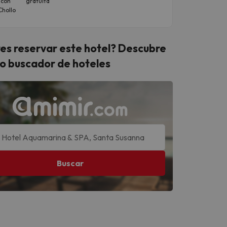
 con
gratuita
descuento
hollo
para
individuale
es reservar este hotel? Descubre
o buscador de hoteles
Buscar