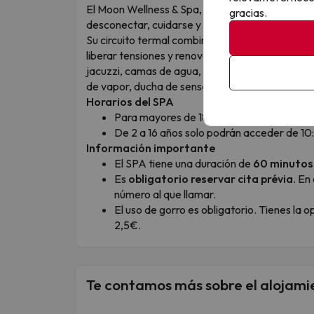
El Moon Wellness & Spa, en el AQUA Hotel Aqu
gracias.
desconectar, cuidarse y disfrutar de una exper
Su circuito termal combina zonas de agua, hidro
liberar tensiones y renovar cuerpo y mente. Cu
jacuzzi, camas de agua, zonas de contraste con
de vapor, ducha de sensaciones e hidroterapia.
Horarios del SPA
Para mayores de 18 años: de 08:00h a 2
De 2 a 16 años solo podrán acceder de 10
Información importante
El SPA tiene una duración de
60 minutos
Es
obligatorio reservar cita prévia
. En
número al que llamar.
El uso de gorro es obligatorio. Tienes la 
2,5€.
Te contamos más sobre el alojami