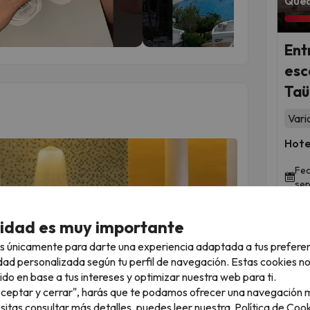
Qued
Ent
esc
Taül
Vari
Hote
Fec
sep
cidad es muy importante
s únicamente para darte una experiencia adaptada a tus prefere
dad personalizada según tu perfil de navegación. Estas cookies n
 tendrás incluido
1 acceso de 1 hora al spa del
ido en base a tus intereses y optimizar nuestra web para ti.
a añadir un momento de relax a tu escapada!
"Aceptar y cerrar", harás que te podamos ofrecer una navegación m
esitas consultar más detalles, puedes leer nuestra
Política de Cook