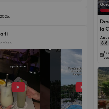
Qued
e 2026.
Des
la 
a ti
Aqua
8.6
n vídeo!
Fec
sep
▶
▶