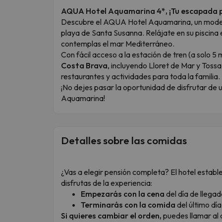
AQUA Hotel Aquamarina 4*, ¡Tu escapada p
Descubre el AQUA Hotel Aquamarina, un moderno
playa de Santa Susanna. Relájate en su piscina e
contemplas el mar Mediterráneo.
Con fácil acceso a la estación de tren (a solo 5 
Costa Brava
, incluyendo Lloret de Mar y Toss
restaurantes y actividades para toda la familia.
¡No dejes pasar la oportunidad de disfrutar d
Aquamarina!
Detalles sobre las comidas
¿Vas a elegir pensión completa? El hotel estab
disfrutas de la experiencia:
Empezarás con la cena
del día de llegad
Terminarás con la comida
del último día
Si quieres cambiar el orden,
puedes llamar al 