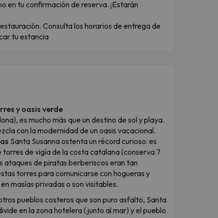
no en tu confirmación de reserva. ¡Estarán
restauración. Consulta los horarios de entrega de
icar tu estancia
rres y oasis verde
ona), es mucho más que un destino de sol y playa.
mezcla con la modernidad de un oasis vacacional.
tas
Santa Susanna ostenta un récord curioso: es
torres de vigía de la costa catalana (conserva 7
 los ataques de piratas berberiscos eran tan
estas torres para comunicarse con hogueras y
en masías privadas o son visitables.
otros pueblos costeros que son puro asfalto, Santa
ivide en la zona hotelera (junto al mar) y el pueblo