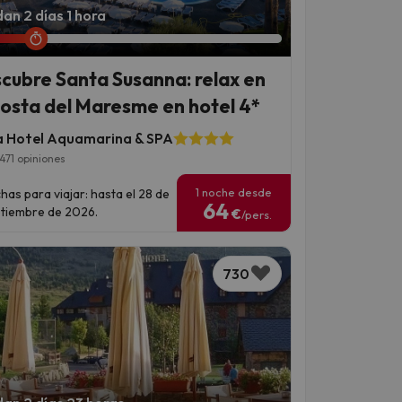
an 2 días 1 hora
cubre Santa Susanna: relax en
Costa del Maresme en hotel 4*
 Hotel Aquamarina & SPA
471 opiniones
1 noche desde
has para viajar: hasta el 28 de
64
tiembre de 2026.
€
/pers.
730