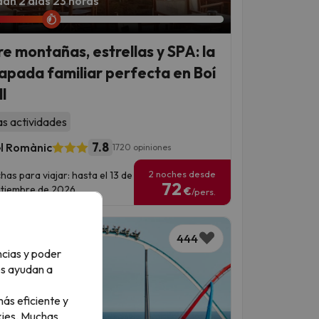
an 2 días 23 horas
re montañas, estrellas y SPA: la
apada familiar perfecta en Boí
l
as actividades
7.8
l Romànic
1720 opiniones
2 noches desde
has para viajar: hasta el 13 de
72
tiembre de 2026.
€
/pers.
444
ncias y poder
os ayudan a
ás eficiente y
ies.
Muchas