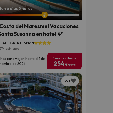
an 6 días 5 horas
 Costa del Maresme! Vacaciones
Santa Susanna en hotel 4*
l ALEGRIA Florida
374 opiniones
3 noches desde
has para viajar: hasta el 1 de
254
iembre de 2026.
€
/pers.
391