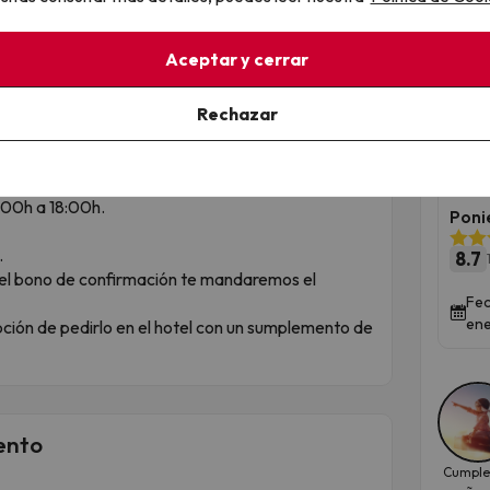
amarina & Spa, es un espacio pensado para
Qued
iencia de bienestar en plena Costa del Maresme.
Aceptar y cerrar
terapia y espacios de relax para ayudarte a
enta con piscina climatizada de agua salada,
Por
 agua fría y caliente, cascadas, sauna seca, baño
Rechazar
con
¡di
0:00h.
:00h a 18:00h.
Poni
.
8.7
 el bono de confirmación te mandaremos el
Fec
ene
opción de pedirlo en el hotel con un sumplemento de
ento
Cumple