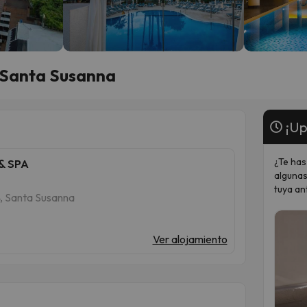
n Santa Susanna
¡Up
¿Te has
& SPA
algunas
tuya an
24, Santa Susanna
Ver alojamiento