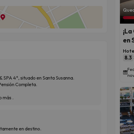
Qued
¡La
en 
Hote
8.3
Fec
nov
& SPA 4*, situado en Santa Susanna.
 Pensión Completa.
o más .
ctamente en destino.