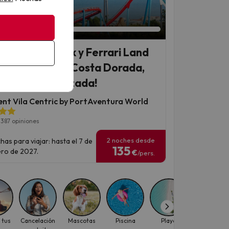
an 2 días 1 hora
tAventura Park y Ferrari Land
 hotel 4* en la Costa Dorada,
versión garantizada!
ent Vila Centric by PortAventura World
1387 opiniones
2 noches desde
has para viajar: hasta el 7 de
135
ro de 2027.
€
/pers.
 tus
Cancelación
Mascotas
Piscina
Playa
Viajes con