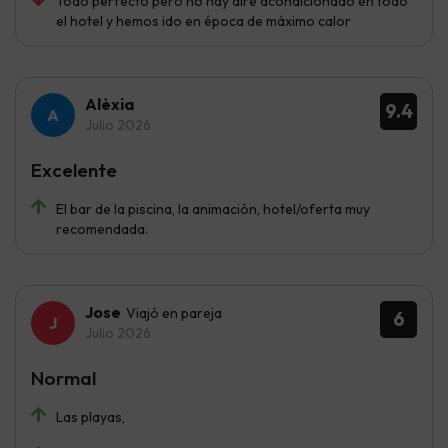
Todo perfecto pero no hay aíre acondicionado en todo
el hotel y hemos ido en época de máximo calor
Alèxia
9.4
Julio 2026
Excelente
El bar de la piscina, la animación, hotel/oferta muy
recomendada.
Jose
Viajó en pareja
6
Julio 2026
Normal
Las playas,