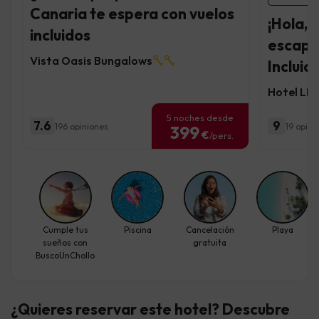
Canaria te espera con vuelos
¡Hola, 
incluidos
escapa
Vista Oasis Bungalows
Incluid
Hotel LIV
5 noches desde
7.6
9
196 opiniones
19 opini
399
€
/pers.
Cumple tus
Piscina
Cancelación
Playa
sueños con
gratuita
BuscoUnChollo
¿Quieres reservar este hotel? Descubre