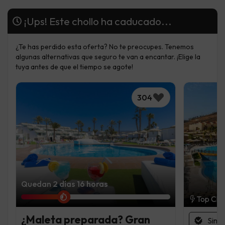
¡Ups! Este chollo ha caducado...
¿Te has perdido esta oferta? No te preocupes. Tenemos
algunas alternativas que seguro te van a encantar. ¡Elige la
tuya antes de que el tiempo se agote!
304
Quedan 2 días 16 horas
Top Cho
¿Maleta preparada? Gran
Sin 