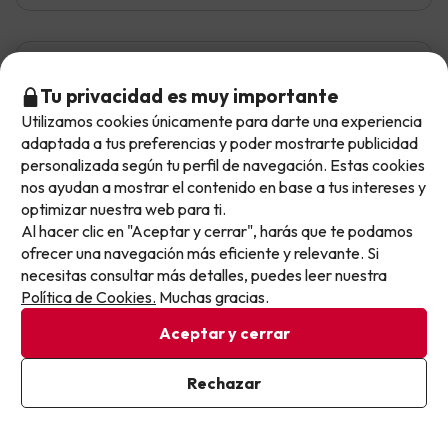
Isabel
Viajó en pareja
8.3
Junio 2026
Tu privacidad es muy importante
Utilizamos cookies únicamente para darte una experiencia
No llegas tarde: llegas al siguiente.
Muy bien
adaptada a tus preferencias y poder mostrarte publicidad
Este chollo ya ha caducado, pero cada día lanzamos
personalizada según tu perfil de navegación. Estas cookies
El alojamiento tiene las habitaciones muy dejadas,
nuevas oportunidades para viajar mejor y pagar
nos ayudan a mostrar el contenido en base a tus intereses y
necesitan reformar. En cuanto al personal tido muy bien
optimizar nuestra web para ti.
menos.
y la comida excelente. Para una estancia tranquila o
Al hacer clic en "Aceptar y cerrar", harás que te podamos
Apúntate y que el próximo no se te escape.
familiar es muy indicado.
ofrecer una navegación más eficiente y relevante. Si
necesitas consultar más detalles, puedes leer nuestra
Pon tu mejor e-mail
Política de Cookies.
Muchas gracias.
Miguel
Viajó en familia
5.9
Aceptar y cerrar
Junio 2026
Normal
Ya estoy suscrito
Rechazar
Al suscribirte, confirmas haber leído y estar de acuerdo con la
Política de Privacidad
El tiempo pasado junto a mi mujer y mis hij@s ha sido lo
mejor sin duda alguna. El trato con el personal del hotel