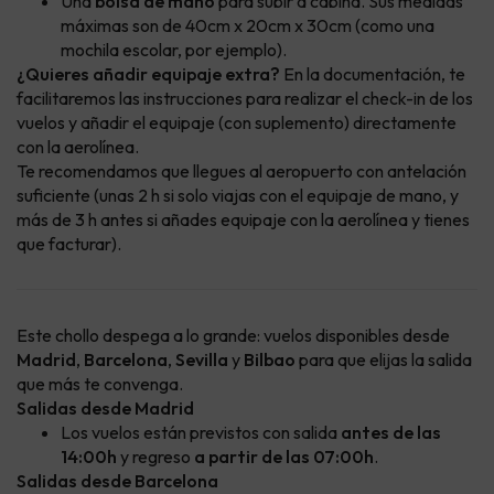
Una
bolsa de mano
para subir a cabina. Sus medidas
máximas son de 40cm x 20cm x 30cm (como una
mochila escolar, por ejemplo).
¿Quieres añadir equipaje extra?
En la documentación, te
facilitaremos las instrucciones para realizar el check-in de los
vuelos y añadir el equipaje (con suplemento) directamente
con la aerolínea.
Te recomendamos que llegues al aeropuerto con antelación
suficiente (unas 2 h si solo viajas con el equipaje de mano, y
más de 3 h antes si añades equipaje con la aerolínea y tienes
que facturar).
Este chollo despega a lo grande: vuelos disponibles desde
Madrid
,
Barcelona
,
Sevilla
y
Bilbao
para que elijas la salida
que más te convenga.
Salidas desde Madrid
Los vuelos están previstos con salida
antes de las
14:00h
y regreso
a partir de las 07:00h
.
Salidas desde Barcelona