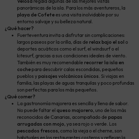
Velosa
regala algunas de las mejores vistas
panorámicas de la isla. Para los más aventureros, la
playa de Cofete
es una visita inolvidable por su
entorno salvaje y su belleza natural.
¿Qué hacer?
Fuerteventura invita a disfrutar sin complicaciones:
largos paseos por la orilla, días de
relax bajo el sol
o
deportes acuáticos como el surf, el windsurf o el
kitesurf, gracias a sus condiciones ideales de viento.
También es muy recomendable
recorrer la isla en
coche
para descubrir calas escondidas, pequeños
pueblos y
paisajes volcánicos únicos
. Si viajas en
familia, las playas de aguas tranquilas y poco profundas
son perfectas para los más pequeños.
¿Qué comer?
La gastronomía majorera es sencilla y llena de sabor.
No puede faltar el
queso majorero
, uno de los más
reconocidos de Canarias, acompañado de
papas
arrugadas con mojo
, ya sea rojo o verde. Los
pescados frescos
, como la vieja o el cherne, son
habituales en los restaurantes costeros y reflejan la