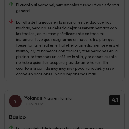
El cuanto al personal, muy amables y resolutivos e forma
general.
La falta de hamacas en la piscina , es verdad que hay
muchas, pero no se debería dejar reservar hamaca con
las toallas , en mi caso prácticamente en toda mi
instancia , tuve que resignarme en hacer otro plan que
fuese tomar el sol en el hotel, el promedio siempre era el
mismo, 22/25 hamacas con toallas y tres personas en la
piscina, te tomabas un café en la silla, y te dabas cuenta …
no había quien las ocupara y así durante horas . En
cuanto a la comida muy muy muy poca variedad, y si se
acaba en ocasiones , ya no reponemos más .
Yolanda
Viajó en familia
4.1
Julio 2026
Básico
La tranquilidad de la isla no hay aglomeraciones