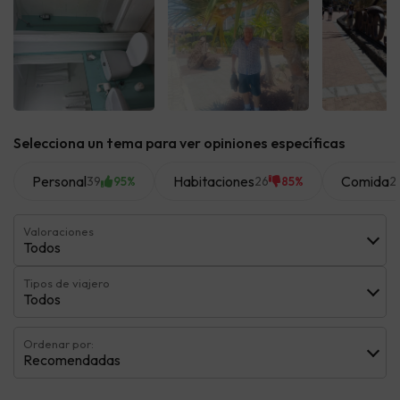
Ver todas
Ver todas
Ver t
Selecciona un tema para ver opiniones específicas
Personal
Habitaciones
Comida
39
26
2
95%
85%
Valoraciones
Todos
Tipos de viajero
Todos
Ordenar por:
Recomendadas