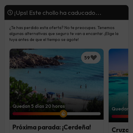
¡Ups! Este chollo ha caducado...
¿Te has perdido esta oferta? No te preocupes. Tenemos
algunas alternativas que seguro te van a encantar. ¡Elige la
tuya antes de que el tiempo se agote!
59
Quedan 5 días 20 horas
Quedan 3 
Próxima parada: ¡Cerdeña!
Cruza 