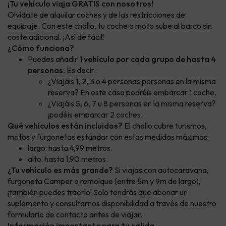
¡Tu vehículo viaja GRATIS con nosotros!
Olvídate de alquilar coches y de las restricciones de
equipaje. Con este chollo, tu coche o moto sube al barco sin
coste adicional. ¡Así de fácil!
¿Cómo funciona?
Puedes añadir
1 vehículo por cada grupo de hasta 4
personas
. Es decir:
¿Viajáis 1, 2, 3 o 4 personas personas en la misma
reserva? En este caso podréis embarcar 1 coche.
¿Viajáis 5, 6, 7 u 8 personas en la misma reserva?
¡podéis embarcar 2 coches.
Qué vehículos están incluidos?
El chollo cubre turismos,
motos y furgonetas estándar con estas medidas máximas:
largo: hasta 4,99 metros.
alto: hasta 1,90 metros.
¿Tu vehículo es más grande?
Si viajas con autocaravana,
furgoneta Camper o remolque (entre 5m y 9m de largo),
¡también puedes traerlo! Solo tendrás que abonar un
suplemento y consultarnos disponibilidad a través de nuestro
formulario de contacto antes de viajar.
Información importante para tu salida