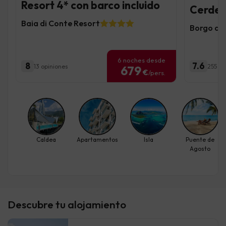
Resort 4* con barco incluido
Cerdeña
Baia di Conte Resort
Borgo di 
6 noches desde
8
7.6
13 opiniones
255 op
679
€
/pers.
Caldea
Apartamentos
Isla
Puente de
Agosto
Descubre tu alojamiento