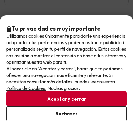
Joana
Viajó en pareja
8.9
Tu privacidad es muy importante
Julio 2026
Utilizamos cookies únicamente para darte una experiencia
No llegas tarde: llegas al siguiente.
Muy bien
adaptada a tus preferencias y poder mostrarte publicidad
Este chollo ya ha caducado, pero cada día lanzamos
personalizada según tu perfil de navegación. Estas cookies
Calidad/precio
nuevas oportunidades para viajar mejor y pagar
nos ayudan a mostrar el contenido en base a tus intereses y
optimizar nuestra web para ti.
menos.
Más organización a la hora de coincidir muchas
Al hacer clic en "Aceptar y cerrar", harás que te podamos
Apúntate y que el próximo no se te escape.
personas en el comedor
ofrecer una navegación más eficiente y relevante. Si
necesitas consultar más detalles, puedes leer nuestra
Pon tu mejor e-mail
Política de Cookies.
Muchas gracias.
Marc
Viajó en familia
4
Aceptar y cerrar
Julio 2026
Ya estoy suscrito
Rechazar
Básico
Al suscribirte, confirmas haber leído y estar de acuerdo con la
Política de Privacidad
La habitación estaba bien tv y aire era nuevos