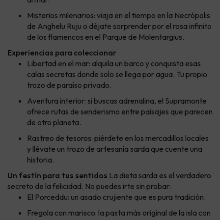
Misterios milenarios: viaja en el tiempo en la Necrópolis
de Anghelu Ruju o déjate sorprender por el rosa infinito
de los flamencos en el Parque de Molentargius.
Experiencias para coleccionar
Libertad en el mar: alquila un barco y conquista esas
calas secretas donde solo se llega por agua. Tu propio
trozo de paraíso privado.
Aventura interior: si buscas adrenalina, el Supramonte
ofrece rutas de senderismo entre paisajes que parecen
de otro planeta.
Rastreo de tesoros: piérdete en los mercadillos locales
y llévate un trozo de artesanía sarda que cuente una
historia.
Un festín para tus sentidos
La dieta sarda es el verdadero
secreto de la felicidad. No puedes irte sin probar:
El Porceddu: un asado crujiente que es pura tradición.
Fregola con marisco: la pasta más original de la isla con