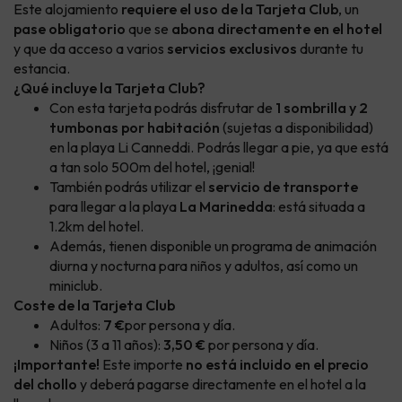
Este alojamiento
requiere el uso de la Tarjeta Club
, un
pase obligatorio
que se
abona directamente en el hotel
y que da acceso a varios
servicios exclusivos
durante tu
estancia.
¿Qué incluye la Tarjeta Club?
Con esta tarjeta podrás disfrutar de
1 sombrilla y 2
tumbonas por habitación
(sujetas a disponibilidad)
en la playa Li Canneddi. Podrás llegar a pie, ya que está
a tan solo 500m del hotel, ¡genial!
También podrás utilizar el
servicio de transporte
para llegar a la playa
La Marinedda
: está situada a
1.2km del hotel.
Además, tienen disponible un programa de animación
diurna y nocturna para niños y adultos, así como un
miniclub.
Coste de la Tarjeta Club
Adultos:
7 €
por persona y día.
Niños (3 a 11 años):
3,50 €
por persona y día.
¡Importante!
Este importe
no está incluido en el precio
del chollo
y deberá pagarse directamente en el hotel a la