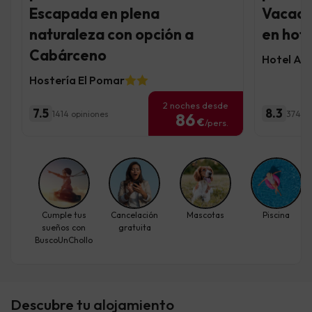
Escapada en plena
Vacaci
naturaleza con opción a
en hote
Cabárceno
Hotel AL
Hostería El Pomar
2 noches desde
7.5
8.3
1414 opiniones
374 op
86
€
/pers.
Cumple tus
Cancelación
Mascotas
Piscina
sueños con
gratuita
BuscoUnChollo
Descubre tu alojamiento