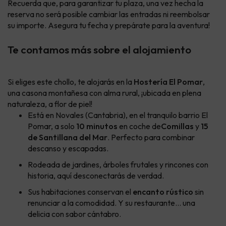
Recuerda que, para garantizar tu plaza, una vez hecha la
reserva no será posible cambiar las entradas ni reembolsar
su importe. Asegura tu fecha y prepárate para la aventura!
Te contamos más sobre el alojamiento
Si eliges este chollo, te alojarás en la
Hostería El Pomar
,
una casona montañesa con alma rural, ¡ubicada en plena
naturaleza, a flor de piel!
Está en Novales (Cantabria), en el tranquilo barrio El
Pomar, a solo
10 minutos
en coche de
Comillas
y
15
de Santillana del Mar
. Perfecto para combinar
descanso y escapadas.
Rodeada de jardines, árboles frutales y rincones con
historia, aquí desconectarás de verdad.
Sus habitaciones conservan el
encanto rústico
sin
renunciar a la comodidad. Y su restaurante… una
delicia con sabor cántabro.