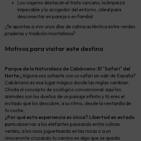
Los viajeros destacan el trato cercano, la limpieza
impecable y lo acogedor del entorno. ¡Ideal para
desconectar en pareja o en familia!
¿Te apuntas a vivir unos días de calma auténtica entre verdes
praderas y tradición montañesa?
Motivos para visitar este destino
Parque de la Naturaleza de Cabárceno: El "Safari" del
Norte
¿Alguna vez soñaste con un safari sin salir de España?
Cabárceno es ese lugar mágico donde las reglas cambian.
Olvida el concepto de zoológico convencional: aquí los
animales son los dueños de un paisaje infinito y tú eres el
invitado que los descubre, a su ritmo, desde la ventanilla de
tu coche.
¿Por qué esta experiencia es única?
Libertad en estado
puro:
observar a los elefantes paseando entre colinas
verdes, a los osos jugueteando en las rocas o a un
rinoceronte cruzando tu camino es algo que se queda