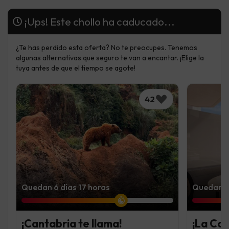
¡Ups! Este chollo ha caducado...
¿Te has perdido esta oferta? No te preocupes. Tenemos
algunas alternativas que seguro te van a encantar. ¡Elige la
tuya antes de que el tiempo se agote!
42
Quedan 6 días 17 horas
Quedan 7 
¡Cantabria te llama!
¡La Co