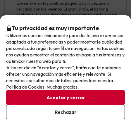
que se vive en los pueblos pequeños a la vez que la
cercanía con los vecinos. El gran jardín, el parking
gratuito y que nos dejen traer a nuestra perrita nos ha
acabado de enamorar del lugar.
Tu privacidad es muy importante
El spa estaba cerrado por obras. La próxima vez será
Utilizamos cookies únicamente para darte una experiencia
No llegas tarde: llegas al siguiente.
adaptada a tus preferencias y poder mostrarte publicidad
Este chollo ya ha caducado, pero cada día lanzamos
personalizada según tu perfil de navegación. Estas cookies
nuevas oportunidades para viajar mejor y pagar
nos ayudan a mostrar el contenido en base a tus intereses y
Anca
Viajó en pareja
8.6
optimizar nuestra web para ti.
menos.
Diciembre 2025
Al hacer clic en "Aceptar y cerrar", harás que te podamos
Apúntate y que el próximo no se te escape.
ofrecer una navegación más eficiente y relevante. Si
Muy bien
necesitas consultar más detalles, puedes leer nuestra
Pon tu mejor e-mail
Política de Cookies.
Muchas gracias.
Nos ha gustado mucho el sitio la verdad que es precioso,
limpio y todo muy cuidado. Nos encantó
Aceptar y cerrar
Las almohadas son muy finas y los cojines muy gordos y
el desayuno los dos días era lo mismo pero en general
Ya estoy suscrito
Rechazar
bien nos ha gustado y volveríamos sin duda
Al suscribirte, confirmas haber leído y estar de acuerdo con la
Política de Privacidad