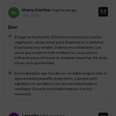
Maria Cristina
Viajó en pareja
7.7
Julio 2026
Bien
El lugar es muy bonito. El Entorno es precioso, mucha
vegetación, varias zonas para desplazarse o sentarse .
El personal muy amable. El desayuno estaba bien. Las
veces que cenamos todo estaba rico. La piscina es
suficiente para refrescarse. Aceptan mascotas. Sin duda,
iría en otra oportunidad.
En la habitación que nos dieron, no había ninguna silla, ni
alguna mesita pequeña, ni perchero, y aunque ya lo
sabíamos no contaba ni con aire acondicionado ni
ventilador. Durante mi estadía tampoco fue muy
necesario.
Larraitz
Viajó en pareja