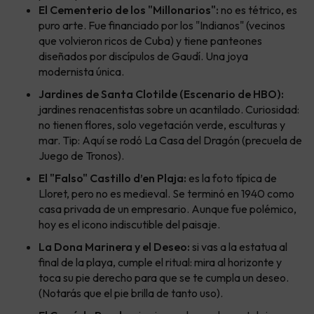
El Cementerio de los "Millonarios":
no es tétrico, es
puro arte. Fue financiado por los "Indianos" (vecinos
que volvieron ricos de Cuba) y tiene panteones
diseñados por discípulos de Gaudí. Una joya
modernista única.
Jardines de Santa Clotilde (Escenario de HBO):
jardines renacentistas sobre un acantilado. Curiosidad:
no tienen flores, solo vegetación verde, esculturas y
mar. Tip: Aquí se rodó La Casa del Dragón (precuela de
Juego de Tronos).
El "Falso" Castillo d’en Plaja:
es la foto típica de
Lloret, pero no es medieval. Se terminó en 1940 como
casa privada de un empresario. Aunque fue polémico,
hoy es el icono indiscutible del paisaje.
La Dona Marinera y el Deseo:
si vas a la estatua al
final de la playa, cumple el ritual: mira al horizonte y
toca su pie derecho para que se te cumpla un deseo.
(Notarás que el pie brilla de tanto uso).