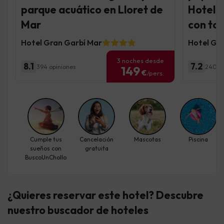
parque acuático en Lloret de
Hotel 4
Mar
con to
Hotel Gran Garbí Mar
Hotel Gar
3 noches desde
8.1
7.2
394 opiniones
2401 o
149
€
/pers.
Cumple tus
Cancelación
Mascotas
Piscina
sueños con
gratuita
BuscoUnChollo
¿Quieres reservar este hotel? Descubre
nuestro buscador de hoteles