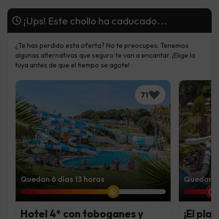
¡Ups! Este chollo ha caducado...
¿Te has perdido esta oferta? No te preocupes. Tenemos
algunas alternativas que seguro te van a encantar. ¡Elige la
tuya antes de que el tiempo se agote!
71
Quedan 6 días 13 horas
Quedan 1 
Hotel 4* con toboganes y
¡El pla