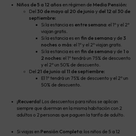
Niños de 5 a 12 años
en régimen de
Media Pensión:
Del
30 de mayo al 20 de junio
y
del 12 al 30 de
septiembre:
Si la estancia es
entre semana
: el 1º y el 2º
viajan gratis.
Si la estancia es en
fin de semana
y de
3
noches o más
: el 1º y el 2º viajan gratis.
Si la estancia es en
fin de semana
y de
1 o
2 noches
: el 1º tendrá un 75% de descuento
y el 2º un 50% de descuento.
Del
21 de junio
al 11 de septiembre
:
El 1º tendrá un 75% de descuento y el 2º un
50% de descuento.
¡Recuerda!
Los descuentos para niños se aplican
siempre que duerman en la misma habitación con 2
adultos o 2 personas que paguen la tarifa de adulto.
Si viajas en
Pensión Completa
: los niños de 5 a 12