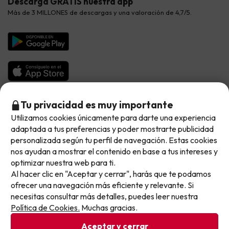
Descarga GRATIS nuestra app
Hoteles Galicia
Vacaciones en Agosto
Más de 3 MILLONES de descargas y una valoración de 4,7/5.
Viajes para grupos
Chollos con Todo Incluido
Preguntas frecuentes
Hoteles en Islas
Vacaciones en Septiembre
Chollos en la playa
Hoteles Salou
Vacaciones en Octubre
Chollos con Vuelo Incluido
Vacaciones en Noviembre
Hoteles con toboganes
Selección de la Newsletter
Tu privacidad es muy importante
Utilizamos cookies únicamente para darte una experiencia
No llegas tarde: llegas al siguiente.
Métodos de pago disponibles
Los favoritos de nuestros clientes
adaptada a tus preferencias y poder mostrarte publicidad
Este chollo ya ha caducado, pero cada día lanzamos
personalizada según tu perfil de navegación. Estas cookies
nuevas oportunidades para viajar mejor y pagar
nos ayudan a mostrar el contenido en base a tus intereses y
optimizar nuestra web para ti.
menos.
Al hacer clic en "Aceptar y cerrar", harás que te podamos
Apúntate y que el próximo no se te escape.
Condiciones generales
ofrecer una navegación más eficiente y relevante. Si
Privacidad datos
necesitas consultar más detalles, puedes leer nuestra
Pon tu mejor e-mail
Política de cookies
Política de Cookies.
Muchas gracias.
Aceptar y cerrar
Viajes para ti S.L.U. Copyright © Buscounchollo.com 2010 -