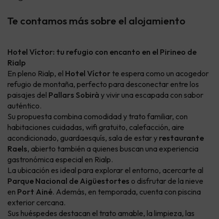
Te contamos más sobre el alojamiento
Hotel Víctor: tu refugio con encanto en el Pirineo de
Rialp
En pleno Rialp, el
Hotel Víctor
te espera como un acogedor
refugio de montaña, perfecto para desconectar entre los
paisajes del
Pallars Sobirà
y vivir una escapada con sabor
auténtico.
Su propuesta combina comodidad y trato familiar, con
habitaciones cuidadas, wifi gratuito, calefacción, aire
acondicionado, guardaesquís, sala de estar y
restaurante
Raels
, abierto también a quienes buscan una experiencia
gastronómica especial en Rialp.
La ubicación es ideal para explorar el entorno, acercarte al
Parque Nacional de Aigüestortes
o disfrutar de la nieve
en
Port Ainé
. Además, en temporada, cuenta con piscina
exterior cercana.
Sus huéspedes destacan el trato amable, la limpieza, las