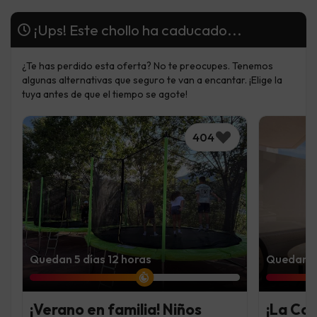
¡Ups! Este chollo ha caducado...
¿Te has perdido esta oferta? No te preocupes. Tenemos
algunas alternativas que seguro te van a encantar. ¡Elige la
tuya antes de que el tiempo se agote!
404
Quedan 5 días 12 horas
Quedan 4
¡Verano en familia! Niños
¡La Co