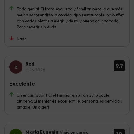
Todo genial. El trato exquisito y familiar, pero lo que más
me ha sorprendido la comida, tipo restaurante, no buffet,
con varios platos a elegir y de muy buena calidad todo.
Para repetir sin duda
Nada
Rod
9.7
Julio 2026
Excelente
Un encantador hotel familiar en un atractiu poble
pirinenc. El menjar és excel·lent i el personal és servicial i
amable. Un plaer!
María Eugenia
Viajó en pareja