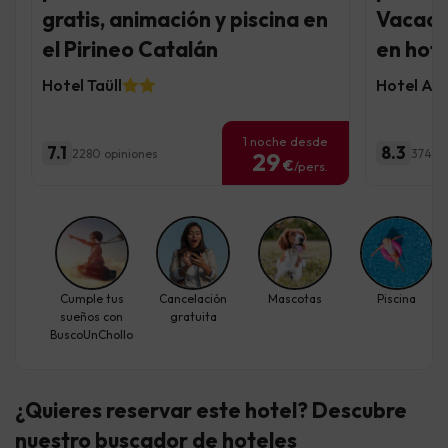
gratis, animación y piscina en
Vacaci
el Pirineo Catalán
en hote
Hotel Taüll
Hotel AL
1 noche desde
7.1
8.3
2280 opiniones
374 op
29
€
/pers.
Cumple tus
Cancelación
Mascotas
Piscina
sueños con
gratuita
BuscoUnChollo
¿Quieres reservar este hotel? Descubre
nuestro buscador de hoteles