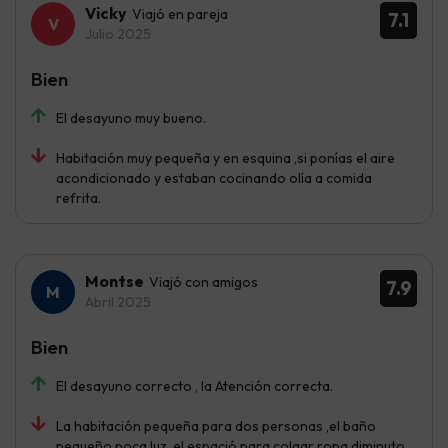
Vicky
Viajó en pareja
7.1
Julio 2025
Bien
El desayuno muy bueno.
Habitación muy pequeña y en esquina ,si ponías el aire
acondicionado y estaban cocinando olía a comida
refrita.
Montse
Viajó con amigos
7.9
Abril 2025
Bien
El desayuno correcto , la Atención correcta.
La habitación pequeña para dos personas ,el baño
pequeño poca luz ,el espació para colgar ropa diminuto ,