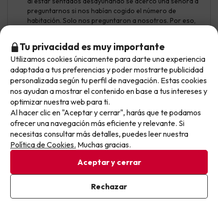
al estar sentados desayunando se acercó una señora a
preguntarnos si nos habían cogido el número de
habitación. Solo nos preguntaron a nosotros. Por eso,
no puedo recomendar este hotel y mi nota es un 4/10.
Tu privacidad es muy importante
Utilizamos cookies únicamente para darte una experiencia
No llegas tarde: llegas al siguiente.
adaptada a tus preferencias y poder mostrarte publicidad
P.
9.4
Este chollo ya ha caducado, pero cada día lanzamos
personalizada según tu perfil de navegación. Estas cookies
Julio 2026
nuevas oportunidades para viajar mejor y pagar
nos ayudan a mostrar el contenido en base a tus intereses y
optimizar nuestra web para ti.
Excelente
menos.
Al hacer clic en "Aceptar y cerrar", harás que te podamos
Apúntate y que el próximo no se te escape.
Desayuno increíble, rutas por montaña con guía diarias
ofrecer una navegación más eficiente y relevante. Si
incluidas. Vistas preciosas a pie de pista, trabajadores
necesitas consultar más detalles, puedes leer nuestra
Pon tu mejor e-mail
muy amables.
Política de Cookies.
Muchas gracias.
El colchón es demasiado blando y no hay otra opción, el
Aceptar y cerrar
parking es de pago (en toda Andorra se paga parking
vayas donde vayas y no es nada barato)
Ya estoy suscrito
Rechazar
Al suscribirte, confirmas haber leído y estar de acuerdo con la
Política de Privacidad