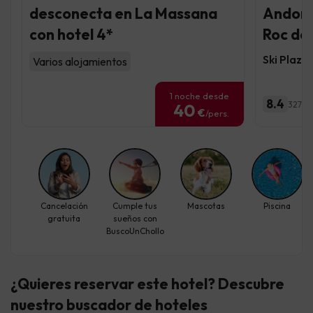
desconecta en La Massana
Andorr
con hotel 4*
Roc del
Ski Plaza
Varios alojamientos
1 noche desde
8.4
3271 o
40
€
/pers.
Cancelación
Cumple tus
Mascotas
Piscina
gratuita
sueños con
BuscoUnChollo
¿Quieres reservar este hotel? Descubre
nuestro buscador de hoteles