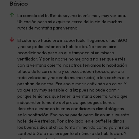
Básico
La comida del buffet desayuno buenísima y muy variada.
Ubicación para mi exquisita cerca del inicio de muchas
rutas de montaña para verano.
El calor que hacía era insoportable, llegamos a las 18:00
y no se podía estar en la habitación. No tienen aire
acondicionado pero es que tampoco ni un mísero
ventilador. Y por la noche no mejora a no ser que estés
con la ventana abierta, nosotros teníamos la habitación
al lado de la carretera y se escuchaban (pocos, pero a
toda velocidad y haciendo mucho ruido) a los coches que
pasaban de noche. Era eso o morir asfixiado en calor. Y
yo que soy muy sensible a la luz pues no pude dormir
porque teníamos que tener la ventana abierta. Creo que
independientemente del precio que pagues tienes
derecho a estar en buenas condiciones climatológicas
en la habitación. Eso no se puede permitir en un supuesto
hotel de 4 estrellas. Por otro lado, en el buffet le dimos
los buenos días al chico tanto mi marido como yo y ni nos
contestó. Solo nos preguntó el número de habitación. Y