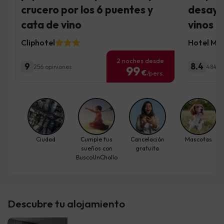
crucero por los 6 puentes y
desayu
cata de vino
vinos
Cliphotel
Hotel Mo
2 noches desde
9
8.4
256 opiniones
484 o
99
€
/pers.
Ciudad
Cumple tus
Cancelación
Mascotas
sueños con
gratuita
BuscoUnChollo
Descubre tu alojamiento