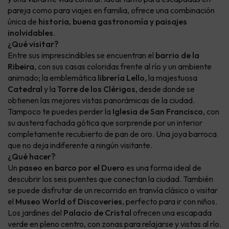
pareja como para viajes en familia, ofrece una combinación
única de
historia, buena gastronomía y paisajes
inolvidables
.
¿Qué visitar?
Entre sus imprescindibles se encuentran el
barrio de la
Ribeira
, con sus casas coloridas frente al río y un ambiente
animado; la emblemática
librería Lello
, la majestuosa
Catedral
y la
Torre de los Clérigos
, desde donde se
obtienen las mejores vistas panorámicas de la ciudad.
Tampoco te puedes perder la
Iglesia de San Francisco
, con
su austera fachada gótica que sorprende por un interior
completamente recubierto de pan de oro. Una joya barroca
que no deja indiferente a ningún visitante.
¿Qué hacer?
Un
paseo en barco por el Duero
es una forma ideal de
descubrir los seis puentes que conectan la ciudad. También
se puede disfrutar de un recorrido en tranvía clásico o visitar
el
Museo World of Discoveries
, perfecto para ir con niños.
Los jardines del
Palacio de Cristal
ofrecen una escapada
verde en pleno centro, con zonas para relajarse y vistas al río.