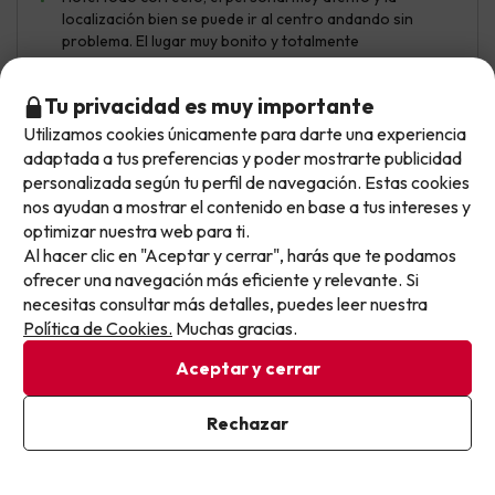
localización bien se puede ir al centro andando sin
problema. El lugar muy bonito y totalmente
recomendable visitar.
Tu privacidad es muy importante
Utilizamos cookies únicamente para darte una experiencia
No llegas tarde: llegas al siguiente.
Churru76
Viajó en pareja
adaptada a tus preferencias y poder mostrarte publicidad
7.7
Octubre 2025
Este chollo ya ha caducado, pero cada día lanzamos
personalizada según tu perfil de navegación. Estas cookies
nuevas oportunidades para viajar mejor y pagar
nos ayudan a mostrar el contenido en base a tus intereses y
Bien
optimizar nuestra web para ti.
menos.
Al hacer clic en "Aceptar y cerrar", harás que te podamos
Apúntate y que el próximo no se te escape.
Personal amanble Todo muy limpio Buena ubicación y
ofrecer una navegación más eficiente y relevante. Si
transporte publico junto al hotel
necesitas consultar más detalles, puedes leer nuestra
Pon tu mejor e-mail
Política de Cookies.
Muchas gracias.
Mas variedad en el desayuno
Aceptar y cerrar
Ya estoy suscrito
Rechazar
Al suscribirte, confirmas haber leído y estar de acuerdo con la
Política de Privacidad