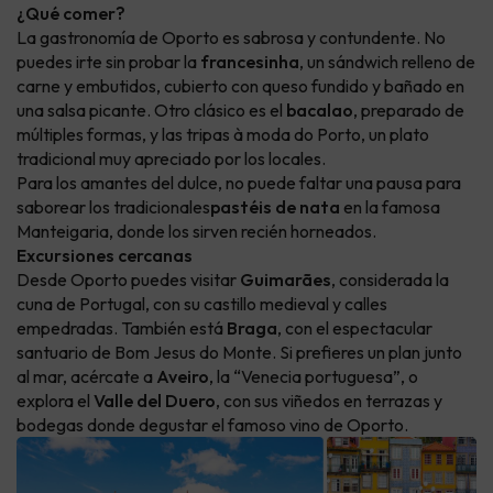
¿Qué comer?
La gastronomía de Oporto es sabrosa y contundente. No
puedes irte sin probar la
francesinha
, un sándwich relleno de
carne y embutidos, cubierto con queso fundido y bañado en
una salsa picante. Otro clásico es el
bacalao
, preparado de
múltiples formas, y las tripas à moda do Porto, un plato
tradicional muy apreciado por los locales.
Para los amantes del dulce, no puede faltar una pausa para
saborear los tradicionales
pastéis de nata
en la famosa
Manteigaria, donde los sirven recién horneados.
Excursiones cercanas
Desde Oporto puedes visitar
Guimarães
, considerada la
cuna de Portugal, con su castillo medieval y calles
empedradas. También está
Braga
, con el espectacular
santuario de Bom Jesus do Monte. Si prefieres un plan junto
al mar, acércate a
Aveiro
, la “Venecia portuguesa”, o
explora el
Valle del Duero
, con sus viñedos en terrazas y
bodegas donde degustar el famoso vino de Oporto.