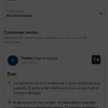
Ordenar por:
Recomendadas
Opiniones reales
Opiniones de clientes reales de Buscounchollo.com, 100%
verificadas.
Tonino
Viajó en pareja
7.4
Julio 2026
Bien
La habitación en sí no estaba mal, lo único el baño es muy
pequeño. El parking del hotel buen precio, ya que toda la
zona era de pago.
El desayuno no muy variado, no había platos calientes.
Zona un poco alejada del centro, 25 minutos andando, y