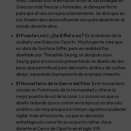
Gaia. Debido a su orientación al norte, las bodegas en
Gaia son más frescas y húmedas, el clima perfecto
para que el vino envejezca lentamente. Se dice que en
sus túneles descansa suficiente vino para abastecer al
mundo durante años.
El Puente Luis I: ¿De Eiffel o no?
Es el símbolo de la
ciudad y une Gaia con Oporto. Mucha gente cree que
es obra de Gustave Eiffel, pero en realidad fue
diseñado por Théophile Seyrig, un discípulo suyo.
Seyrig ganó el concurso presentando un diseño de dos
pisos que permitía el paso del metro arriba y de coches
abajo, superando la propuesta de su propio maestro.
El Monasterio de la Sierra del Pilar
Este monasterio
circular es Patrimonio de la Humanidad y ofrece la
mejor puesta de sol de la zona. Lo curioso es que su
diseño redondo (poco común en la época) no era solo
estético: servía para que los monjes agustinos pudieran
vigilar todo el horizonte, ya que su ubicación
estratégica lo convirtió en un punto militar clave
durante el Cerco de Oporto en el siglo XIX.