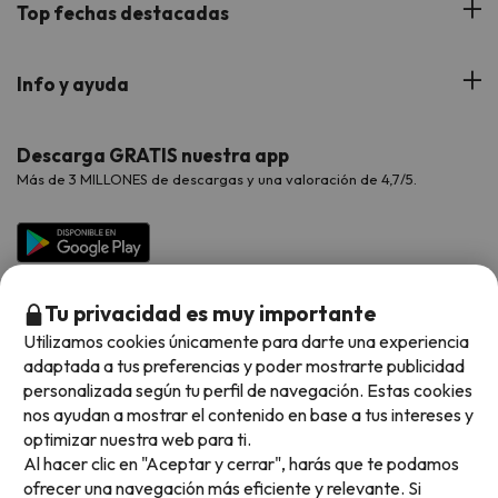
Viajes con Niños
Top fechas destacadas
Hoteles Cataluña
Web Corporativa
Viajes de Ciudad
Hoteles Portugal
Verano
Info y ayuda
Proveedores
Viajes de Novios
Hoteles Valencia
Puente de Agosto
Opiniones de nuestros clientes
Viajes con mascotas
Contáctanos
Descarga GRATIS nuestra app
Hoteles Galicia
Vacaciones en Agosto
Más de 3 MILLONES de descargas y una valoración de 4,7/5.
Viajes para grupos
Chollos con Todo Incluido
Preguntas frecuentes
Hoteles en Islas
Vacaciones en Septiembre
Chollos en la playa
Hoteles Salou
Vacaciones en Octubre
Chollos con Vuelo Incluido
Vacaciones en Noviembre
Tu privacidad es muy importante
Hoteles con toboganes
Utilizamos cookies únicamente para darte una experiencia
adaptada a tus preferencias y poder mostrarte publicidad
Selección de la Newsletter
personalizada según tu perfil de navegación. Estas cookies
nos ayudan a mostrar el contenido en base a tus intereses y
Métodos de pago disponibles
Los favoritos de nuestros clientes
optimizar nuestra web para ti.
Al hacer clic en "Aceptar y cerrar", harás que te podamos
ofrecer una navegación más eficiente y relevante. Si