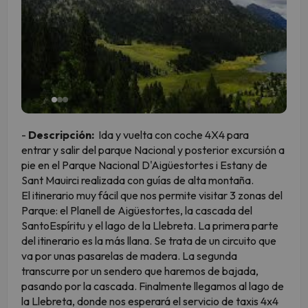
-
Descripción:
Ida y vuelta con coche 4X4 para
entrar y salir del parque Nacional y posterior excursión a
pie en el Parque Nacional D'Aigüestortes i Estany de
Sant Mauirci realizada con guías de alta montaña.
El itinerario muy fácil que nos permite visitar 3 zonas del
Parque: el Planell de Aigüestortes, la cascada del
SantoEspíritu y el lago de la Llebreta. La primera parte
del itinerario es la más llana. Se trata de un circuito que
va por unas pasarelas de madera. La segunda
transcurre por un sendero que haremos de bajada,
pasando por la cascada. Finalmente llegamos al lago de
la Llebreta, donde nos esperará el servicio de taxis 4x4