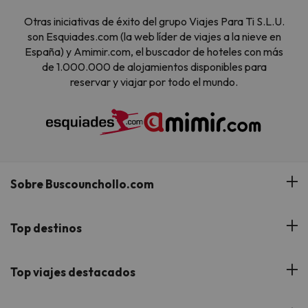
Otras iniciativas de éxito del grupo Viajes Para Ti S.L.U.
son Esquiades.com (la web líder de viajes a la nieve en
España) y Amimir.com, el buscador de hoteles con más
de 1.000.000 de alojamientos disponibles para
reservar y viajar por todo el mundo.
Sobre Buscounchollo.com
¿Quiénes somos?
Top destinos
Tarjeta Regalo
Hoteles Andalucía
Top viajes destacados
Buscounchollo en los medios
Hoteles Andorra
Blog