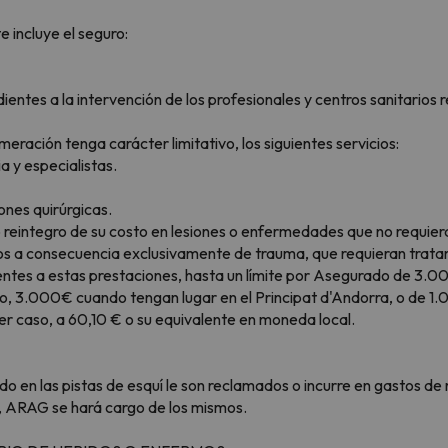
 incluye el seguro:
ntes a la intervención de los profesionales y centros sanitarios 
ración tenga carácter limitativo, los siguientes servicios:
 y especialistas.
ones quirúrgicas.
reintegro de su costo en lesiones o enfermedades que no requiera
s a consecuencia exclusivamente de trauma, que requieran trata
tes a estas prestaciones, hasta un límite por Asegurado de 3.00
ro, 3.000€ cuando tengan lugar en el Principat d'Andorra, o de 
ier caso, a 60,10 € o su equivalente en moneda local.
o en las pistas de esquí le son reclamados o incurre en gastos de
quí, ARAG se hará cargo de los mismos.