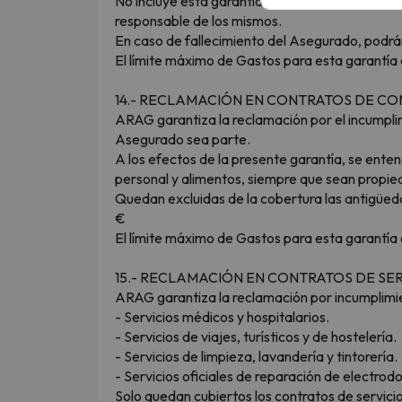
No incluye esta garantía la reclamación de los
responsable de los mismos.
En caso de fallecimiento del Asegurado, podrán 
El límite máximo de Gastos para esta garantí
14.- RECLAMACIÓN EN CONTRATOS DE C
ARAG garantiza la reclamación por el incumpli
Asegurado sea parte.
A los efectos de la presente garantía, se ent
personal y alimentos, siempre que sean propied
Quedan excluidas de la cobertura las antigüeda
€
El límite máximo de Gastos para esta garantí
15.- RECLAMACIÓN EN CONTRATOS DE SE
ARAG garantiza la reclamación por incumplimien
- Servicios médicos y hospitalarios.
- Servicios de viajes, turísticos y de hostelería.
- Servicios de limpieza, lavandería y tintorería.
- Servicios oficiales de reparación de electro
Solo quedan cubiertos los contratos de servicios