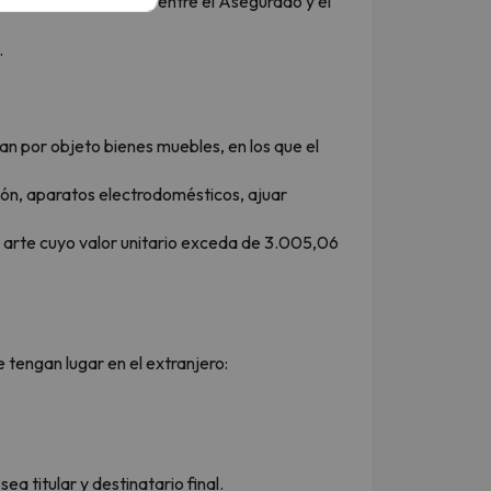
ontractual específica entre el Asegurado y el
.
n por objeto bienes muebles, en los que el
ión, aparatos electrodomésticos, ajuar
de arte cuyo valor unitario exceda de 3.005,06
 tengan lugar en el extranjero:
a titular y destinatario final.