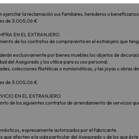
 daños que sean consecuencia del incumplimiento de una relación c
ejercitar la reclamación sus familiares, herederos o beneficiarios
a es de 3.005,06 €
OMPRA EN EL EXTRANJERO
miento de los contratos de compraventa en el extranjero que tenga
enderán exclusivamente por bienes muebles los objetos de decorac
ad del Asegurado y los utilice para su uso personal.
des, colecciones filatélicas o numismáticas, y las joyas u obras 
a es de 3.005,06 €
RVICIO EN EL EXTRANJERO
to de los siguientes contratos de arrendamiento de servicios que
domésticos, expresamente autorizados por el fabricante.
 que afecten a la vida particular del Asegurado y de los que éste se