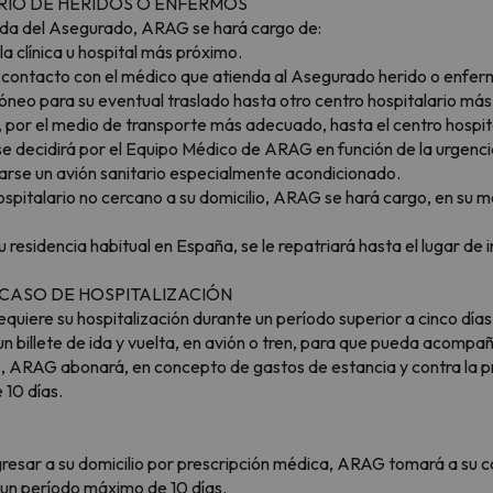
ARIO DE HERIDOS O ENFERMOS
da del Asegurado, ARAG se hará cargo de:
a clínica u hospital más próximo.
en contacto con el médico que atienda al Asegurado herido o enfe
dóneo para su eventual traslado hasta otro centro hospitalario más
 por el medio de transporte más adecuado, hasta el centro hospital
se decidirá por el Equipo Médico de ARAG en función de la urgenc
izarse un avión sanitario especialmente acondicionado.
ospitalario no cercano a su domicilio, ARAG se hará cargo, en su m
residencia habitual en España, se le repatriará hasta el lugar de i
N CASO DE HOSPITALIZACIÓN
quiere su hospitalización durante un período superior a cinco días
n billete de ida y vuelta, en avión o tren, para que pueda acompañ
ero, ARAG abonará, en concepto de gastos de estancia y contra la 
 10 días.
resar a su domicilio por prescripción médica, ARAG tomará a su ca
r un período máximo de 10 días.