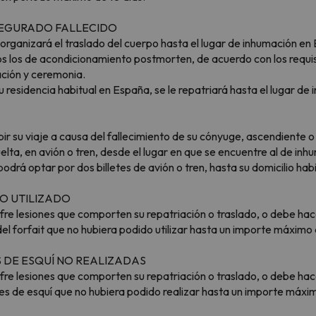
ASEGURADO FALLECIDO
ganizará el traslado del cuerpo hasta el lugar de inhumación en E
s los de acondicionamiento postmorten, de acuerdo con los requis
ción y ceremonia.
residencia habitual en España, se le repatriará hasta el lugar de i
ir su viaje a causa del fallecimiento de su cónyuge, ascendiente
elta, en avión o tren, desde el lugar en que se encuentre al de in
drá optar por dos billetes de avión o tren, hasta su domicilio habi
NO UTILIZADO
sufre lesiones que comporten su repatriación o traslado, o debe h
del forfait que no hubiera podido utilizar hasta un importe máxim
S DE ESQUÍ NO REALIZADAS
sufre lesiones que comporten su repatriación o traslado, o debe h
ses de esquí que no hubiera podido realizar hasta un importe máx