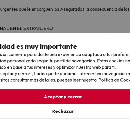
urgentes que le encarguen los Asegurados, a consecuencia de los s
ENAL EN EL EXTRANJERO
d penal del Asegurado, en los procesos ante tribunales extranjeros
eguro.
cidad es muy importante
ausados por el Asegurado o aquellos en que concurra dolo o culp
s únicamente para darte una experiencia adaptada a tus prefere
a garantía es de 3.005,06 €
dad personalizada según tu perfil de navegación. Estas cookies n
ido en base a tus intereses y optimizar nuestra web para ti.
JERO
"Aceptar y cerrar", harás que te podamos ofrecer una navegación m
lema jurídico con terceras personas, relacionado con un accident
esitas consultar más detalles, puedes leer nuestra
Política de Cook
a en la localidad, para concertar una entrevista con el Asegurado,
países que mantengan relaciones diplomáticas con España, excepto
Aceptar y cerrar
egurador no se hace responsable del resultado obtenido con motivo
Rechazar
RANJERO
icios que pueda sufrir el Asegurado en el extranjero como peatón
particular y pasajero de cualquier medio de transporte.