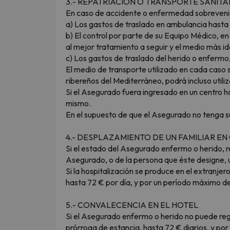
3.- REPATRIACIÓN O TRANSPORTE SANIT
En caso de accidente o enfermedad sobreveni
a) Los gastos de traslado en ambulancia hasta l
b) El control por parte de su Equipo Médico, 
al mejor tratamiento a seguir y el medio más i
c) Los gastos de traslado del herido o enfermo,
El medio de transporte utilizado en cada caso 
ribereños del Mediterráneo, podrá incluso util
Si el Asegurado fuera ingresado en un centro h
mismo.
En el supuesto de que el Asegurado no tenga su 
4.- DESPLAZAMIENTO DE UN FAMILIAR E
Si el estado del Asegurado enfermo o herido, re
Asegurado, o de la persona que éste designe, u
Si la hospitalización se produce en el extranj
hasta 72 € por día, y por un período máximo de
5.- CONVALECENCIA EN EL HOTEL
Si el Asegurado enfermo o herido no puede reg
prórroga de estancia, hasta 72 € diarios, y po