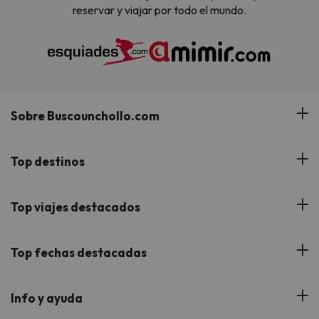
reservar y viajar por todo el mundo.
Sobre Buscounchollo.com
¿Quiénes somos?
Top destinos
Tarjeta Regalo
Hoteles Andalucía
Top viajes destacados
Buscounchollo en los medios
Hoteles Andorra
Blog
Viajes con Niños
Top fechas destacadas
Hoteles Cataluña
Web Corporativa
Viajes de Ciudad
Hoteles Portugal
Verano
Info y ayuda
Proveedores
Viajes de Novios