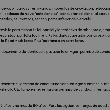
os aeroportuarios y ferroviarios, impuestos de circulación, reducci
A), cadenas de nieve (estacionales), conductor adicional, el paque
stales, neumáticos, techo y parte inferior del vehículo.
revista para el robo total, parcial y la tentativa de robo (por ejem
 seguridad, pantalla táctil, etc.) y los daños causados por un uso in
 la Road Assistance Plus (asistencia en carretera).
: documento de identidad o pasaporte en vigor, permiso de conduci
presentar su permiso de conducir nacional en vigor y emitido al me
nte a la UE, también necesitará un permiso de conducir internacio
19 años y no más de 80 años. Para las siguientes franjas de edad 