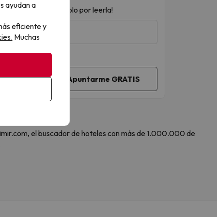
os ayudan a
 ¡acceso a sorteos solo por leerla!
ás eficiente y
ies.
Muchas
 Amimir.com, el buscador de hoteles con más de 1.000.000 de
.