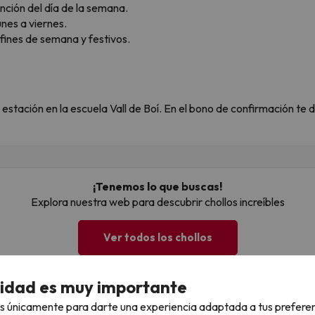
función del día de la semana.
unes a viernes.
 fines de semana y festivos.
a estación en la escuela Vall de Boí. En el bono de confirmación te
¡Tenemos lo que buscas!
Explora nuestra web para descubrir chollos increíbles
Ver todos los chollos
cidad es muy importante
s únicamente para darte una experiencia adaptada a tus prefere
LLÓN de personas ya la reciben