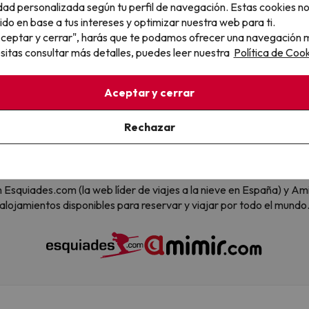
dad personalizada según tu perfil de navegación. Estas cookies n
S a nuestra newsletter con los mejores chollos, trucos de viajes y
ido en base a tus intereses y optimizar nuestra web para ti.
"Aceptar y cerrar", harás que te podamos ofrecer una navegación m
ail
esitas consultar más detalles, puedes leer nuestra
Política de Cook
, confirmas estar de acuerdo con la
Política de Privacidad
Aceptar y cerrar
Rechazar
 son Esquiades.com (la web líder de viajes a la nieve en España) y
alojamientos disponibles para reservar y viajar por todo el mundo