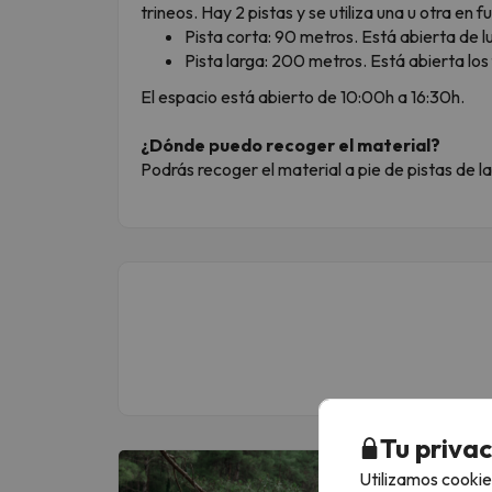
trineos. Hay 2 pistas y se utiliza una u otra en 
Pista corta: 90 metros. Está abierta de l
Pista larga: 200 metros. Está abierta los
El espacio está abierto de 10:00h a 16:30h.
¿Dónde puedo recoger el material?
Podrás recoger el material a pie de pistas de l
Tu priva
Utilizamos cookie
Más de UN MI