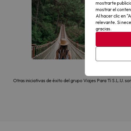
mostrarte publici
Apúntate GRATI
mostrar el conten
Al hacer clic en 
Escribe tu em
relevante. Si nec
gracias.
Al suscribirte
Otras iniciativas de éxito del grupo Viajes Para Ti S.L.U.