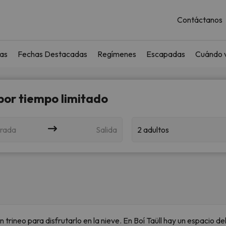
Contáctanos
as
Fechas Destacadas
Regímenes
Escapadas
Cuándo v
 por tiempo limitado
rada
Salida
2 adultos
ineo para disfrutarlo en la nieve. En Boí Taüll hay un espacio del