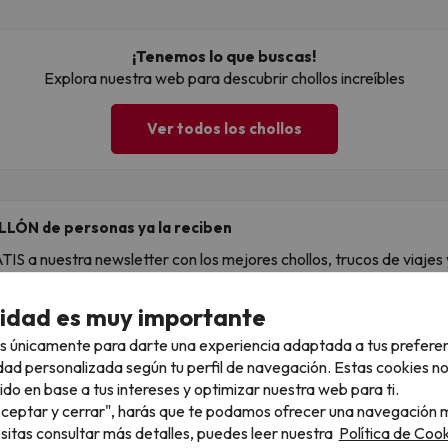
¡Tenemos lo que buscas!
Explora nuestra web para descubrir chollos increíbles
Ver todos los chollos
LLÓN de personas ya la reciben
S a nuestra newsletter con los mejores chollos, trucos de viajes y
ail
cidad es muy importante
s únicamente para darte una experiencia adaptada a tus prefere
, confirmas estar de acuerdo con la
Política de Privacidad
dad personalizada según tu perfil de navegación. Estas cookies n
ido en base a tus intereses y optimizar nuestra web para ti.
"Aceptar y cerrar", harás que te podamos ofrecer una navegación m
esitas consultar más detalles, puedes leer nuestra
Política de Cook