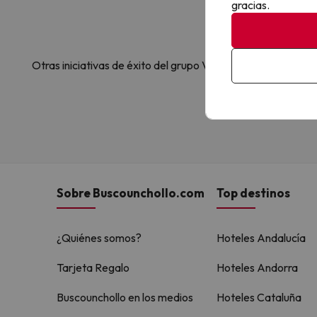
gracias.
Otras iniciativas de éxito del grupo Viajes Para Ti S.L.U.
Sobre Buscounchollo.com
Top destinos
¿Quiénes somos?
Hoteles Andalucía
Tarjeta Regalo
Hoteles Andorra
Buscounchollo en los medios
Hoteles Cataluña