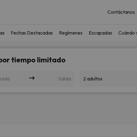
Contáctanos
as
Fechas Destacadas
Regímenes
Escapadas
Cuándo v
 por tiempo limitado
rada
Salida
2 adultos