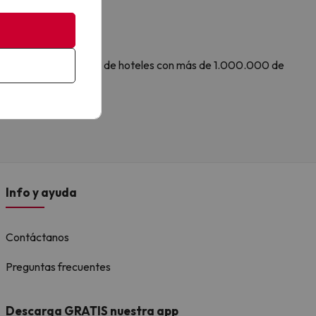
 Amimir.com, el buscador de hoteles con más de 1.000.000 de
.
Info y ayuda
Contáctanos
Preguntas frecuentes
Descarga GRATIS nuestra app