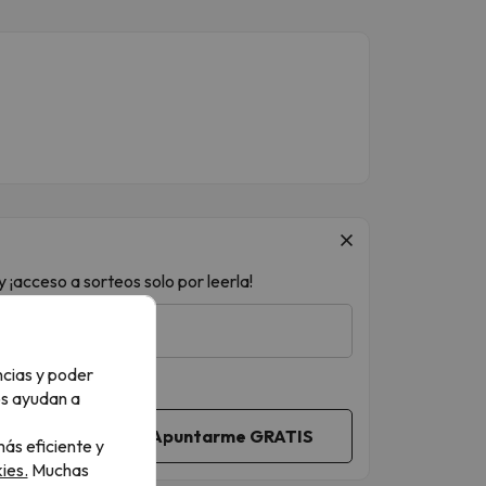
 ¡acceso a sorteos solo por leerla!
ncias y poder
os ayudan a
ás eficiente y
ies.
Muchas