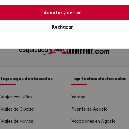
Aceptar y cerrar
 son Esquiades.com (la web líder de viajes a la nieve en España) y
Rechazar
alojamientos disponibles para reservar y viajar por todo el mundo
Top viajes destacados
Top fechas destacadas
Viajes con Niños
Verano
Viajes de Ciudad
Puente de Agosto
Viajes de Novios
Vacaciones en Agosto