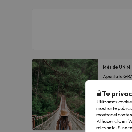
Más de UN MI
Apúntate GRATI
Escribe tu em
Tu priva
Utilizamos cookie
Al suscribirte
mostrarte publici
mostrar el conten
Al hacer clic en 
relevante. Si nec