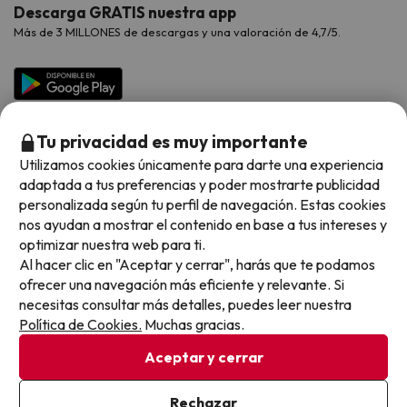
Viajes con mascotas
Contáctanos
Descarga GRATIS nuestra app
Hoteles Galicia
Vacaciones en Agosto
Más de 3 MILLONES de descargas y una valoración de 4,7/5.
Viajes para grupos
Chollos con Todo Incluido
Preguntas frecuentes
Hoteles en Islas
Vacaciones en Septiembre
Chollos en la playa
Hoteles Salou
Vacaciones en Octubre
Chollos con Vuelo Incluido
Vacaciones en Noviembre
Tu privacidad es muy importante
Hoteles con toboganes
Utilizamos cookies únicamente para darte una experiencia
adaptada a tus preferencias y poder mostrarte publicidad
Selección de la Newsletter
personalizada según tu perfil de navegación. Estas cookies
nos ayudan a mostrar el contenido en base a tus intereses y
Métodos de pago disponibles
Los favoritos de nuestros clientes
optimizar nuestra web para ti.
Al hacer clic en "Aceptar y cerrar", harás que te podamos
ofrecer una navegación más eficiente y relevante. Si
necesitas consultar más detalles, puedes leer nuestra
Política de Cookies.
Muchas gracias.
Condiciones generales
Privacidad datos
Aceptar y cerrar
Política de cookies
Rechazar