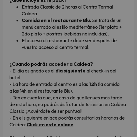
¿Qué incluye este pack?
Entrada Classic de 2 horas al Centro Termal
Caldea.
Comida en el restaurante Blu.
Se trata de un
menú cerrado al estilo mediterráneo (1er plato +
2do plato + postres, bebidas no incluidas).
El acceso al restaurante debe ser después de
vuestro acceso al centro termal.
¿Cuando podrás acceder a Caldea?
- El día asignado es el
día siguiente
al check-in del
hotel.
- La hora de entrada al centro es a las
12h
(la comida
a las 14h en el restaurante Blu).
- Ten en cuenta que, en caso de que llegues más tarde
de esta hora, no podrás disfrutar de tu sesión en Caldea
Classic. ¡Acuérdate de ser puntual!
- En el siguiente enlace podrás consultar los horarios de
Caldea:
Click en este enlace
.