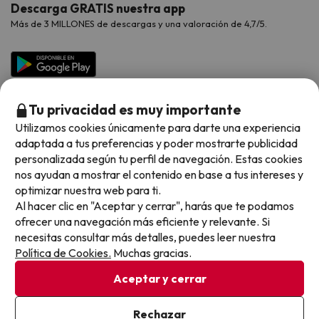
Contáctanos
Descarga GRATIS nuestra app
Hoteles Galicia
Vacaciones en Agosto
Más de 3 MILLONES de descargas y una valoración de 4,7/5.
Viajes para grupos
Chollos con Todo Incluido
Preguntas frecuentes
Hoteles en Islas
Vacaciones en Septiembre
Chollos en la playa
Hoteles Salou
Vacaciones en Octubre
Chollos con Vuelo Incluido
Vacaciones en Noviembre
Tu privacidad es muy importante
Hoteles con toboganes
Utilizamos cookies únicamente para darte una experiencia
adaptada a tus preferencias y poder mostrarte publicidad
Selección de la Newsletter
personalizada según tu perfil de navegación. Estas cookies
nos ayudan a mostrar el contenido en base a tus intereses y
Métodos de pago disponibles
Los favoritos de nuestros clientes
optimizar nuestra web para ti.
Al hacer clic en "Aceptar y cerrar", harás que te podamos
ofrecer una navegación más eficiente y relevante. Si
necesitas consultar más detalles, puedes leer nuestra
Política de Cookies.
Muchas gracias.
Condiciones generales
Privacidad datos
Aceptar y cerrar
Política de cookies
Rechazar