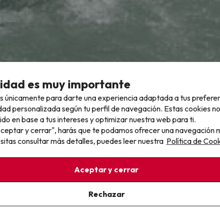
cidad es muy importante
s únicamente para darte una experiencia adaptada a tus prefere
dad personalizada según tu perfil de navegación. Estas cookies n
ido en base a tus intereses y optimizar nuestra web para ti.
"Aceptar y cerrar", harás que te podamos ofrecer una navegación m
esitas consultar más detalles, puedes leer nuestra
Política de Cook
Aceptar y cerrar
Rechazar
ran sentir las emociones de las aiguas bravas solas, i sin la neces
bir las instrucciones del monitor se lanzarán por los rápidos más
nitor que hará el seguimiento en kayak para cubrir cualquier inc