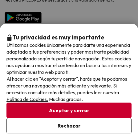
Más de 3 MILLONES de descargas y una valoración de 4,7/5.
Viajes para grupos
Chollos con Todo Incluido
Preguntas frecuentes
Hoteles en Islas
Vacaciones en Septiembre
Chollos en la playa
Hoteles Salou
Vacaciones en Octubre
Chollos con Vuelo Incluido
Vacaciones en Noviembre
Tu privacidad es muy importante
Hoteles con toboganes
Utilizamos cookies únicamente para darte una experiencia
adaptada a tus preferencias y poder mostrarte publicidad
Selección de la Newsletter
personalizada según tu perfil de navegación. Estas cookies
nos ayudan a mostrar el contenido en base a tus intereses y
Métodos de pago disponibles
Los favoritos de nuestros clientes
optimizar nuestra web para ti.
Al hacer clic en "Aceptar y cerrar", harás que te podamos
ofrecer una navegación más eficiente y relevante. Si
necesitas consultar más detalles, puedes leer nuestra
Política de Cookies.
Muchas gracias.
Condiciones generales
Privacidad datos
Aceptar y cerrar
Política de cookies
Rechazar
Viajes para ti S.L.U. Copyright © Buscounchollo.com 2010 -
2026