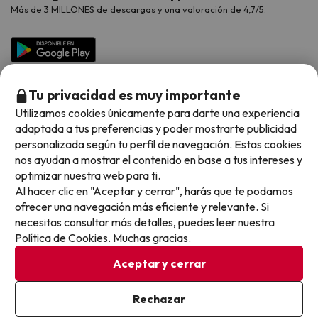
Vacaciones en Agosto
Más de 3 MILLONES de descargas y una valoración de 4,7/5.
Viajes para grupos
Chollos con Todo Incluido
Preguntas frecuentes
Hoteles en Islas
Vacaciones en Septiembre
Chollos en la playa
Hoteles Salou
Vacaciones en Octubre
Chollos con Vuelo Incluido
Vacaciones en Noviembre
Tu privacidad es muy importante
Hoteles con toboganes
Utilizamos cookies únicamente para darte una experiencia
adaptada a tus preferencias y poder mostrarte publicidad
Selección de la Newsletter
personalizada según tu perfil de navegación. Estas cookies
nos ayudan a mostrar el contenido en base a tus intereses y
Métodos de pago disponibles
Los favoritos de nuestros clientes
optimizar nuestra web para ti.
Al hacer clic en "Aceptar y cerrar", harás que te podamos
ofrecer una navegación más eficiente y relevante. Si
necesitas consultar más detalles, puedes leer nuestra
Política de Cookies.
Muchas gracias.
Condiciones generales
Privacidad datos
Aceptar y cerrar
Política de cookies
Rechazar
Viajes para ti S.L.U. Copyright © Buscounchollo.com 2010 -