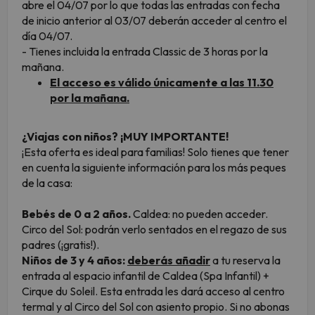
abre el 04/07 por lo que todas las entradas con fecha
de inicio anterior al 03/07 deberán acceder al centro el
día 04/07.
- Tienes incluida la entrada Classic de 3 horas por la
mañana.
El acceso es válido únicamente a las 11.30
por la mañana.
¿Viajas con niños? ¡MUY IMPORTANTE!
¡Esta oferta es ideal para familias! Solo tienes que tener
en cuenta la siguiente información para los más peques
de la casa:
Bebés de 0 a 2 años.
Caldea: no pueden acceder.
Circo del Sol: podrán verlo sentados en el regazo de sus
padres (¡gratis!).
Niños de 3 y 4 años:
deberás añadir
a tu reserva la
entrada al espacio infantil de Caldea (Spa Infantil) +
Cirque du Soleil. Esta entrada les dará acceso al centro
termal y al Circo del Sol con asiento propio. Si no abonas