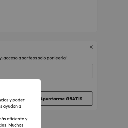
 ¡acceso a sorteos solo por leerla!
ncias y poder
os ayudan a
ás eficiente y
ies.
Muchas