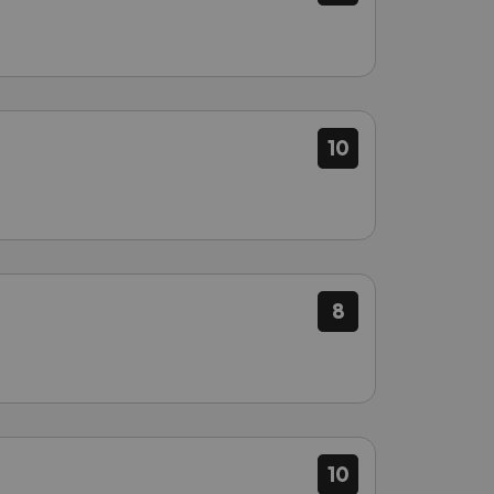
10
8
10