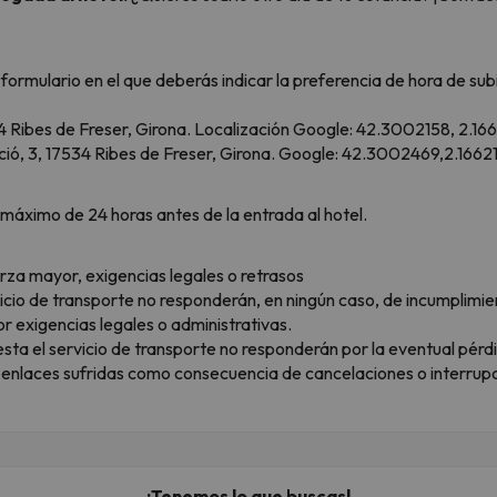
n formulario en el que deberás indicar la preferencia de hora de s
4 Ribes de Freser, Girona. Localización Google: 42.3002158, 2.16
tació, 3, 17534 Ribes de Freser, Girona. Google: 42.3002469,2.1662
máximo de 24 horas antes de la entrada al hotel.
rza mayor, exigencias legales o retrasos
icio de transporte no responderán, en ningún caso, de incumplimi
r exigencias legales o administrativas.
ta el servicio de transporte no responderán por la eventual pérdi
 enlaces sufridas como consecuencia de cancelaciones o interrupci
¡Tenemos lo que buscas!