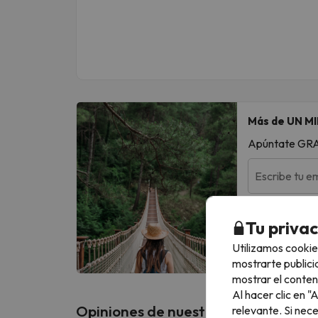
Más de UN MI
Apúntate GRATI
Escribe tu em
Al suscribirte
Tu priva
Utilizamos cookie
mostrarte publici
mostrar el conten
Al hacer clic en 
Opiniones de nuestros clientes
relevante. Si nec