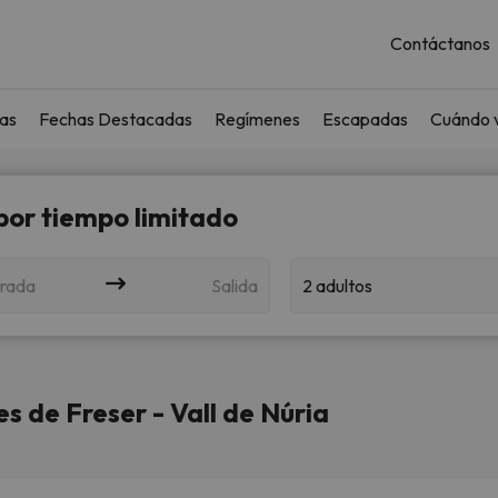
Contáctanos
as
Fechas Destacadas
Regímenes
Escapadas
Cuándo v
 por tiempo limitado
rada
Salida
2 adultos
s de Freser - Vall de Núria