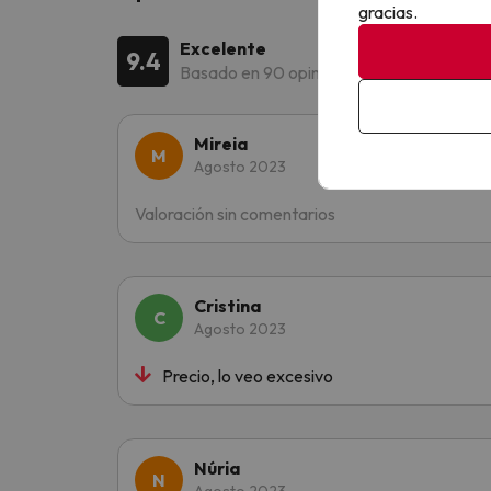
gracias.
Excelente
9.4
Basado en 90 opiniones
Mireia
Agosto 2023
Valoración sin comentarios
Cristina
Agosto 2023
Precio, lo veo excesivo
Núria