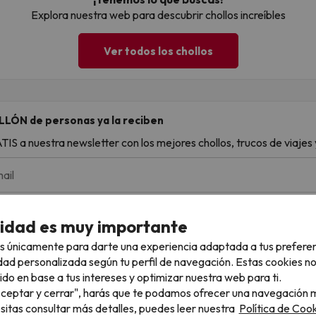
Explora nuestra web para descubrir chollos increíbles
Ver todos los chollos
LLÓN de personas ya la reciben
S a nuestra newsletter con los mejores chollos, trucos de viajes y
ail
, confirmas estar de acuerdo con la
Política de Privacidad
cidad es muy importante
s únicamente para darte una experiencia adaptada a tus prefere
dad personalizada según tu perfil de navegación. Estas cookies n
ido en base a tus intereses y optimizar nuestra web para ti.
"Aceptar y cerrar", harás que te podamos ofrecer una navegación m
esitas consultar más detalles, puedes leer nuestra
Política de Cook