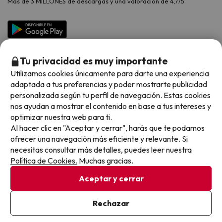
Más de 3 MILLONES de descargas y una valoración de 4,7/5.
Viajes para grupos
Chollos con Todo Incluido
Preguntas frecuentes
Hoteles en Islas
Vacaciones en Septiembre
Chollos en la playa
Hoteles Salou
Vacaciones en Octubre
Chollos con Vuelo Incluido
Vacaciones en Noviembre
Tu privacidad es muy importante
Hoteles con toboganes
Utilizamos cookies únicamente para darte una experiencia
adaptada a tus preferencias y poder mostrarte publicidad
Selección de la Newsletter
personalizada según tu perfil de navegación. Estas cookies
nos ayudan a mostrar el contenido en base a tus intereses y
Métodos de pago disponibles
Los favoritos de nuestros clientes
optimizar nuestra web para ti.
Al hacer clic en "Aceptar y cerrar", harás que te podamos
ofrecer una navegación más eficiente y relevante. Si
necesitas consultar más detalles, puedes leer nuestra
Política de Cookies.
Muchas gracias.
Condiciones generales
Privacidad datos
Aceptar y cerrar
Política de cookies
Rechazar
Viajes para ti S.L.U. Copyright © Buscounchollo.com 2010 -
2026