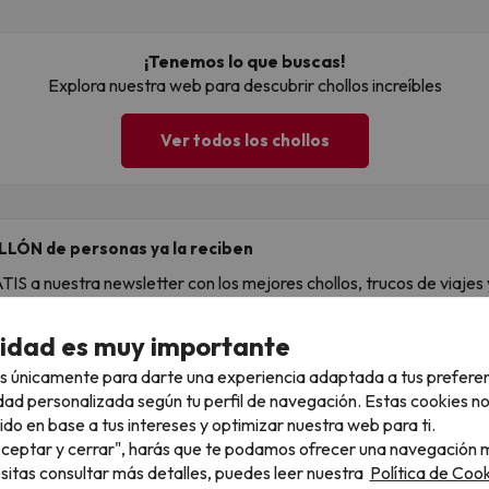
¡Tenemos lo que buscas!
Explora nuestra web para descubrir chollos increíbles
Ver todos los chollos
LLÓN de personas ya la reciben
S a nuestra newsletter con los mejores chollos, trucos de viajes y
ail
cidad es muy importante
s únicamente para darte una experiencia adaptada a tus prefere
, confirmas estar de acuerdo con la
Política de Privacidad
dad personalizada según tu perfil de navegación. Estas cookies n
ido en base a tus intereses y optimizar nuestra web para ti.
"Aceptar y cerrar", harás que te podamos ofrecer una navegación m
esitas consultar más detalles, puedes leer nuestra
Política de Cook