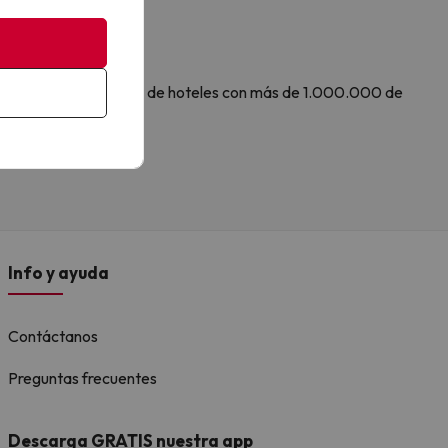
 Amimir.com, el buscador de hoteles con más de 1.000.000 de
.
Info y ayuda
Contáctanos
Preguntas frecuentes
Descarga GRATIS nuestra app