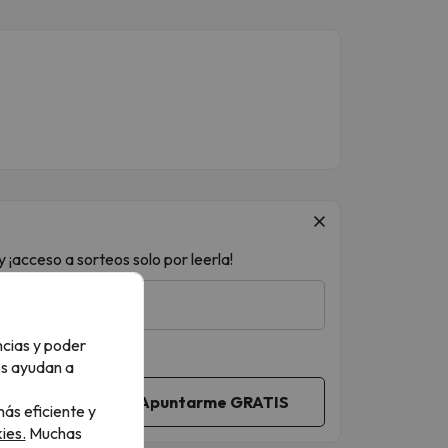
 ¡acceso a sorteos solo por leerla!
ncias y poder
os ayudan a
ás eficiente y
ies.
Muchas