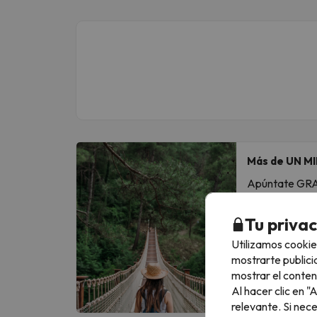
Más de UN MI
Apúntate GRATI
Escribe tu em
Tu priva
Utilizamos cookie
Al suscribirte
mostrarte publici
mostrar el conten
Al hacer clic en 
relevante. Si nec