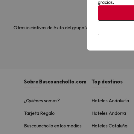
gracias.
Otras iniciativas de éxito del grupo Viajes Para Ti S.L.U.
Sobre Buscounchollo.com
Top destinos
¿Quiénes somos?
Hoteles Andalucía
Tarjeta Regalo
Hoteles Andorra
Buscounchollo en los medios
Hoteles Cataluña