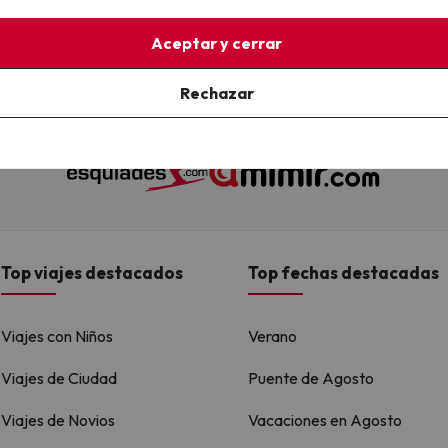
Aceptar y cerrar
 son Esquiades.com (la web líder de viajes a la nieve en España) y
Rechazar
alojamientos disponibles para reservar y viajar por todo el mundo
Top viajes destacados
Top fechas destacadas
Viajes con Niños
Verano
Viajes de Ciudad
Puente de Agosto
Viajes de Novios
Vacaciones en Agosto