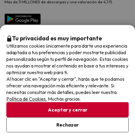
Más de 3 MILLONES de descargas y una valoración de 4,7/5.
Viajes para grupos
Chollos con Todo Incluido
Preguntas frecuentes
Hoteles en Islas
Vacaciones en Septiembre
Chollos en la playa
Hoteles Salou
Vacaciones en Octubre
Chollos con Vuelo Incluido
Vacaciones en Noviembre
Tu privacidad es muy importante
Hoteles con toboganes
Utilizamos cookies únicamente para darte una experiencia
adaptada a tus preferencias y poder mostrarte publicidad
Selección de la Newsletter
personalizada según tu perfil de navegación. Estas cookies
nos ayudan a mostrar el contenido en base a tus intereses y
Métodos de pago disponibles
Los favoritos de nuestros clientes
optimizar nuestra web para ti.
Al hacer clic en "Aceptar y cerrar", harás que te podamos
ofrecer una navegación más eficiente y relevante. Si
necesitas consultar más detalles, puedes leer nuestra
Política de Cookies.
Muchas gracias.
Condiciones generales
Privacidad datos
Aceptar y cerrar
Política de cookies
Rechazar
Viajes para ti S.L.U. Copyright © Buscounchollo.com 2010 -