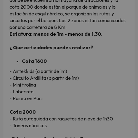
donde se encuentran la mayoría de atracciones y la
cota 2000 donde están el parque de animales y la
estación de esquí nórdico, se organizan las rutas y
circuitos por el bosque. Las 2 zonas están comunicadas
por una carretera de 8 Km.
Estatura: menos de 1m - menos de 1,30.
¿ Que actividades puedes realizar?
Cota 1600
- Airtekkids (a partir de 1m)
- Circuito Ardillita (a partir de 1m)
- Mini tirolina
- Laberinto
- Paseo en Poni
Cota 2000
- Ruta autoguiada con raquetas de nieve de 1h30
- Trineos nórdicos