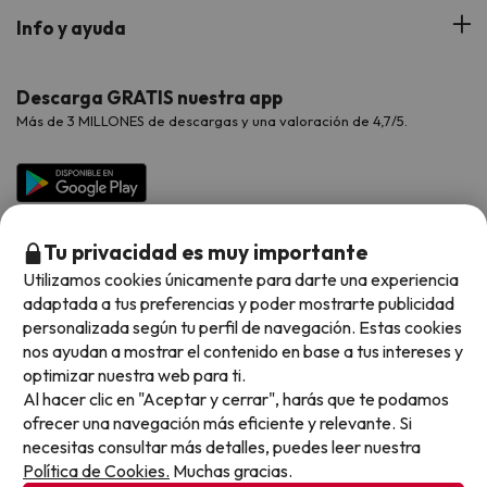
Hoteles Portugal
Verano
Info y ayuda
Proveedores
Viajes de Novios
Hoteles Valencia
Puente de Agosto
Opiniones de nuestros clientes
Viajes con mascotas
Contáctanos
Descarga GRATIS nuestra app
Hoteles Galicia
Vacaciones en Agosto
Más de 3 MILLONES de descargas y una valoración de 4,7/5.
Viajes para grupos
Chollos con Todo Incluido
Preguntas frecuentes
Hoteles en Islas
Vacaciones en Septiembre
Chollos en la playa
Hoteles Salou
Vacaciones en Octubre
Chollos con Vuelo Incluido
Vacaciones en Noviembre
Tu privacidad es muy importante
Hoteles con toboganes
Utilizamos cookies únicamente para darte una experiencia
adaptada a tus preferencias y poder mostrarte publicidad
Selección de la Newsletter
personalizada según tu perfil de navegación. Estas cookies
nos ayudan a mostrar el contenido en base a tus intereses y
Métodos de pago disponibles
Los favoritos de nuestros clientes
optimizar nuestra web para ti.
Al hacer clic en "Aceptar y cerrar", harás que te podamos
ofrecer una navegación más eficiente y relevante. Si
necesitas consultar más detalles, puedes leer nuestra
Política de Cookies.
Muchas gracias.
Condiciones generales