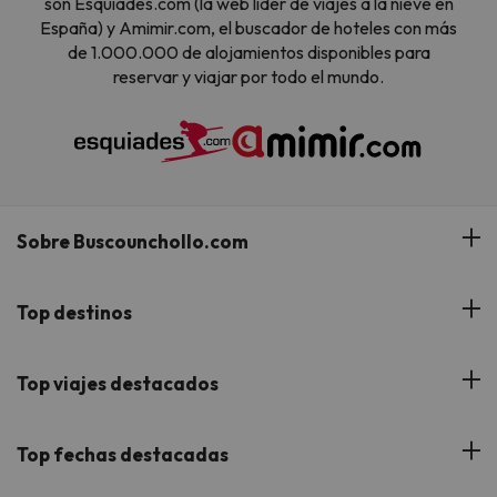
son Esquiades.com (la web líder de viajes a la nieve en
España) y Amimir.com, el buscador de hoteles con más
de 1.000.000 de alojamientos disponibles para
reservar y viajar por todo el mundo.
Sobre Buscounchollo.com
¿Quiénes somos?
Top destinos
Tarjeta Regalo
Hoteles Andalucía
Top viajes destacados
Buscounchollo en los medios
Hoteles Andorra
Blog
Viajes con Niños
Top fechas destacadas
Hoteles Cataluña
Web Corporativa
Viajes de Ciudad