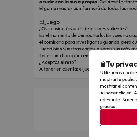
acudir con la suya propia
. Gel desinfectante
El game master os informará de todas las medi
El juego
¿Os consideráis unos detectives valientes?
Es el momento de demostrarlo. En vuestra ciud
el comisario para investigar su guarida, pero cu
Jugad bien vuestras cartas o seréis sus próxim
Tenéis una hora para encontrar alguna prueba y
¿Aceptas el reto?
Tu priva
A tener en cuenta: el juego admite un máximo 
Utilizamos cookie
mostrarte publici
mostrar el conten
Al hacer clic en 
relevante. Si nec
gracias.