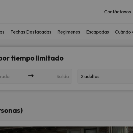
Contáctanos
as
Fechas Destacadas
Regímenes
Escapadas
Cuándo v
 por tiempo limitado
rada
Salida
2 adultos
rsonas)