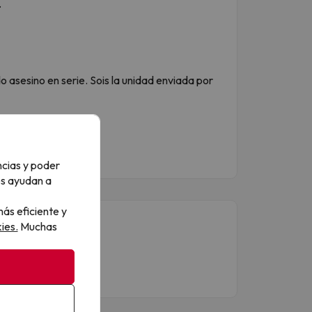
.
asesino en serie. Sois la unidad enviada por
ncias y poder
os ayudan a
ás eficiente y
ies.
Muchas