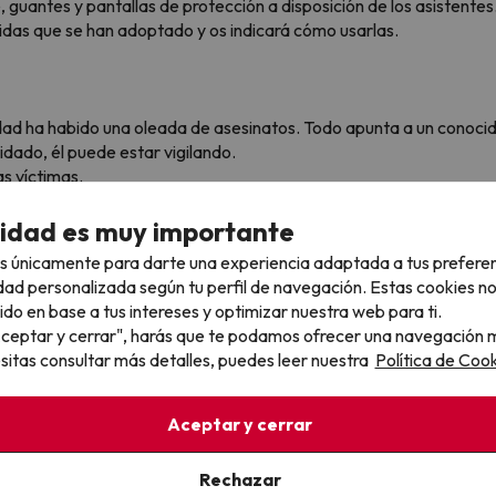
, guantes y pantallas de protección a disposición de los asistentes
das que se han adoptado y os indicará cómo usarlas.
ad ha habido una oleada de asesinatos. Todo apunta a un conocido 
idado, él puede estar vigilando.
as víctimas.
 salir antes de que él vuelva…
cidad es muy importante
de 6 jugadores.
s únicamente para darte una experiencia adaptada a tus prefere
dad personalizada según tu perfil de navegación. Estas cookies n
ido en base a tus intereses y optimizar nuestra web para ti.
"Aceptar y cerrar", harás que te podamos ofrecer una navegación m
¡Tenemos lo que buscas!
esitas consultar más detalles, puedes leer nuestra
Política de Cook
Explora nuestra web para descubrir chollos increíbles
Aceptar y cerrar
Ver todos los chollos
Rechazar