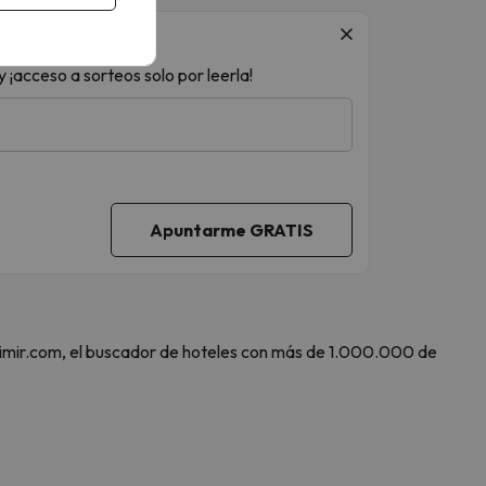
 ¡acceso a sorteos solo por leerla!
 Amimir.com, el buscador de hoteles con más de 1.000.000 de
.