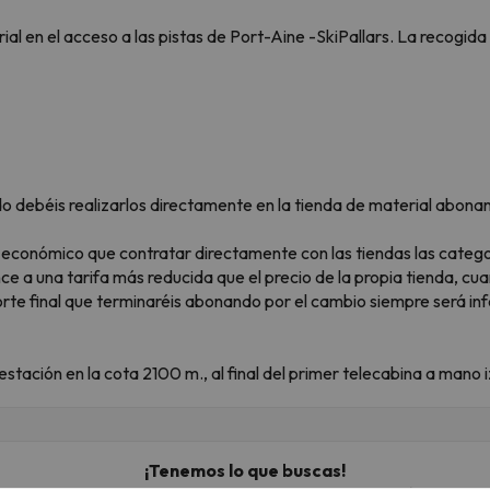
l en el acceso a las pistas de Port-Aine -SkiPallars. La recogida
o debéis realizarlos directamente en la tienda de material abonan
 económico que contratar directamente con las tiendas las catego
nce a una tarifa más reducida que el precio de la propia tienda, c
orte final que terminaréis abonando por el cambio siempre será infe
estación en la cota 2100 m., al final del primer telecabina a mano 
¡Tenemos lo que buscas!