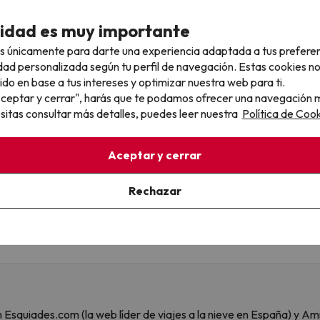
Explora nuestra web para descubrir chollos increíbles
cidad es muy importante
Ver todos los chollos
s únicamente para darte una experiencia adaptada a tus prefere
dad personalizada según tu perfil de navegación. Estas cookies n
ido en base a tus intereses y optimizar nuestra web para ti.
"Aceptar y cerrar", harás que te podamos ofrecer una navegación m
LLÓN de personas ya la reciben
esitas consultar más detalles, puedes leer nuestra
Política de Cook
S a nuestra newsletter con los mejores chollos, trucos de viajes y
Aceptar y cerrar
ail
Rechazar
, confirmas estar de acuerdo con la
Política de Privacidad
 son Esquiades.com (la web líder de viajes a la nieve en España) y