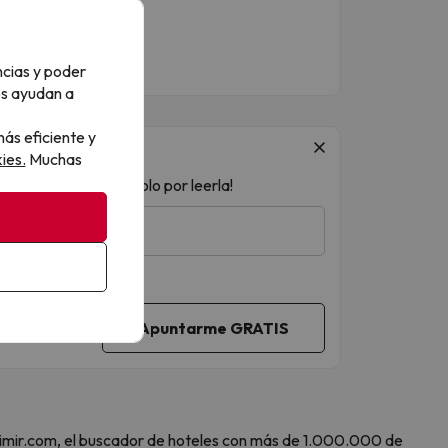
ncias y poder
os ayudan a
ás eficiente y
ies.
Muchas
 ¡acceso a sorteos solo por leerla!
 Amimir.com, el buscador de hoteles con más de 1.000.000 de