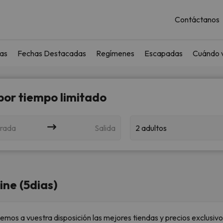
Contáctanos
as
Fechas Destacadas
Regímenes
Escapadas
Cuándo v
 por tiempo limitado
rada
Salida
2 adultos
ine (5dias)
nemos a vuestra disposición las mejores tiendas y precios exclusivo