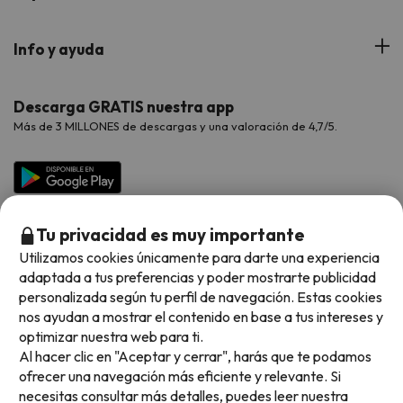
Hoteles Cataluña
Web Corporativa
Viajes de Ciudad
Hoteles Portugal
Verano
Info y ayuda
Proveedores
Viajes de Novios
Hoteles Valencia
Puente de Agosto
Opiniones de nuestros clientes
Viajes con mascotas
Contáctanos
Descarga GRATIS nuestra app
Hoteles Galicia
Vacaciones en Agosto
Más de 3 MILLONES de descargas y una valoración de 4,7/5.
Viajes para grupos
Chollos con Todo Incluido
Preguntas frecuentes
Hoteles en Islas
Vacaciones en Septiembre
Chollos en la playa
Hoteles Salou
Vacaciones en Octubre
Chollos con Vuelo Incluido
Vacaciones en Noviembre
Tu privacidad es muy importante
Hoteles con toboganes
Utilizamos cookies únicamente para darte una experiencia
adaptada a tus preferencias y poder mostrarte publicidad
Selección de la Newsletter
personalizada según tu perfil de navegación. Estas cookies
nos ayudan a mostrar el contenido en base a tus intereses y
Métodos de pago disponibles
Los favoritos de nuestros clientes
optimizar nuestra web para ti.
Al hacer clic en "Aceptar y cerrar", harás que te podamos
ofrecer una navegación más eficiente y relevante. Si
necesitas consultar más detalles, puedes leer nuestra