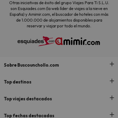
Otras iniciativas de éxito del grupo Viajes Para Ti S.L.U.
son Esquiades.com (la web líder de viajes a la nieve en
España) y Amimir.com, el buscador de hoteles con más
de 1.000.000 de alojamientos disponibles para
reservar y viajar por todo el mundo.
Sobre Buscounchollo.com
¿Quiénes somos?
Top destinos
Tarjeta Regalo
Hoteles Andalucía
Top viajes destacados
Buscounchollo en los medios
Hoteles Andorra
Blog
Viajes con Niños
Top fechas destacadas