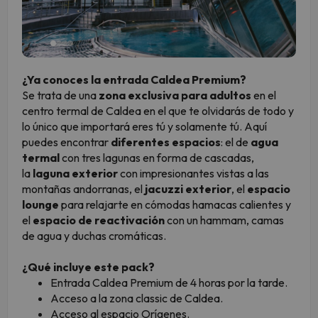
¿Ya conoces la entrada Caldea Premium?
Se trata de una
zona exclusiva para adultos
en el
centro termal de Caldea en el que te olvidarás de todo y
lo único que importará eres tú y solamente tú. Aquí
puedes encontrar
diferentes espacios
: el de
agua
termal
con tres lagunas en forma de cascadas,
la
laguna exterior
con impresionantes vistas a las
montañas andorranas, el
jacuzzi exterior
, el
espacio
lounge
para relajarte en cómodas hamacas calientes y
el
espacio de reactivación
con un hammam, camas
de agua y duchas cromáticas.
¿Qué incluye este pack?
Entrada Caldea Premium de 4 horas por la tarde.
Acceso a la zona classic de Caldea.
Acceso al espacio Orígenes.