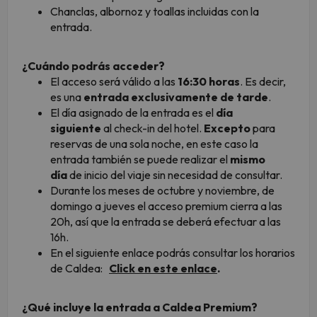
Chanclas, albornoz y toallas incluidas con la
entrada.
¿Cuándo podrás acceder?
El acceso será válido a las
16:30 horas
. Es decir,
es una
entrada exclusivamente de tarde
.
El día asignado de la entrada es el
día
siguiente
al check-in del hotel.
Excepto
para
reservas de una sola noche, en este caso la
entrada también se puede realizar el
mismo
día
de inicio del viaje sin necesidad de consultar.
Durante los meses de octubre y noviembre, de
domingo a jueves el acceso premium cierra a las
20h, así que la entrada se deberá efectuar a las
16h.
En el siguiente enlace podrás consultar los horarios
de Caldea:
Click en este enlace
.
¿Qué incluye la entrada a Caldea Premium?