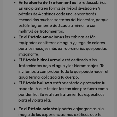
En
la planta de tratamientos
te redescubrirás.
En una planta en forma de trébol dividida en 4
pétalos de 4 cabinas cada uno, encontrarás
escondidos muchos secretos del bienestar, porque
está íntegramente dedicada a mimarte con
multitud de tratamientos.
En el
Pétalo emociones
las cabinas están
equipadas con literas de agua y juego de colores
para los masajes más extraordinarios que puedas
imaginarte.
El
Pétalo hidrotermal
está dedicado a los
tratamientos bajo el agua y los hidromasajes. Te
invitamos a comprobar todo lo que puede hacer el
agua termal aplicada a tu cuerpo.
El
Pétalo belleza
está orientado a potenciar tu
aspecto. A que te sientas tan bien por fuera como
por dentro. Se realizan tratamientos específicos
para él y para ella.
En el
Pétalo oriental
podrás viajar gracias a la
magia de las experiencias más exóticas que te