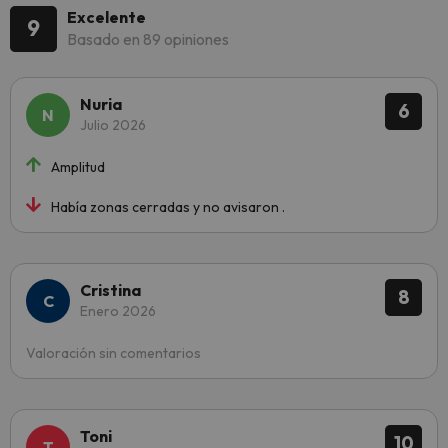
Excelente
9
Basado en 89 opiniones
Nuria
6
Julio 2026
Amplitud
Había zonas cerradas y no avisaron .
Cristina
8
Enero 2026
Valoración sin comentarios
Toni
10