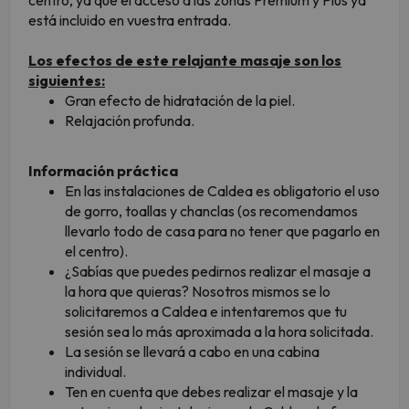
centro, ya que el acceso a las zonas Premium y Plus ya
está incluido en vuestra entrada.
Los efectos de este relajante masaje son los
siguientes:
Gran efecto de hidratación de la piel.
Relajación profunda.
Información práctica
En las instalaciones de Caldea es obligatorio el uso
de gorro, toallas y chanclas (os recomendamos
llevarlo todo de casa para no tener que pagarlo en
el centro).
¿Sabías que puedes pedirnos realizar el masaje a
la hora que quieras? Nosotros mismos se lo
solicitaremos a Caldea e intentaremos que tu
sesión sea lo más aproximada a la hora solicitada.
La sesión se llevará a cabo en una cabina
individual.
Ten en cuenta que debes realizar el masaje y la