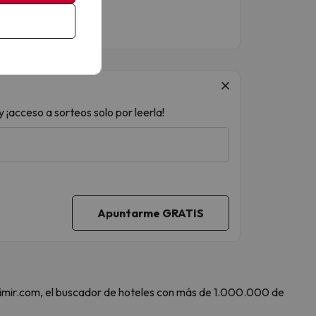
 ¡acceso a sorteos solo por leerla!
 Amimir.com, el buscador de hoteles con más de 1.000.000 de
.