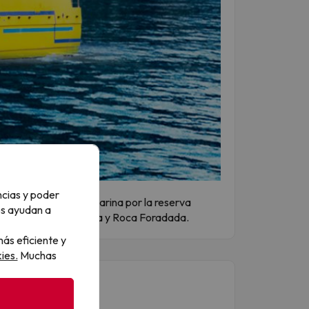
ncias y poder
ata de una visita submarina por la reserva
os ayudan a
 d'Utrera, Cala Pedrosa y Roca Foradada.
ás eficiente y
ies.
Muchas