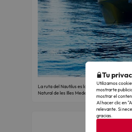
Tu priva
Utilizamos cookie
La ruta del Nautilus es la que va a Illes Medes 
mostrarte publici
Natural de les Illes Medes y la costa del Maci
mostrar el conten
Al hacer clic en 
relevante. Si nec
gracias.