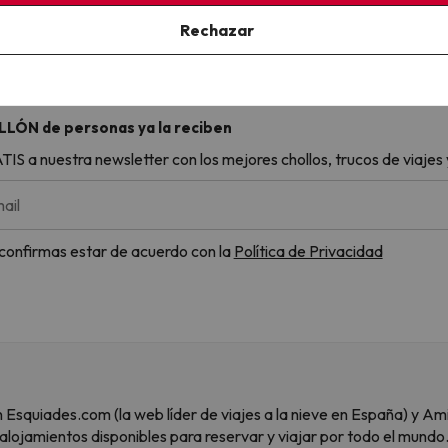
Ver todos los chollos
Rechazar
LLÓN de personas ya la reciben
S a nuestra newsletter con los mejores chollos, trucos de viajes y
ail
, confirmas estar de acuerdo con la
Política de Privacidad
 son Esquiades.com (la web líder de viajes a la nieve en España) y
alojamientos disponibles para reservar y viajar por todo el mundo