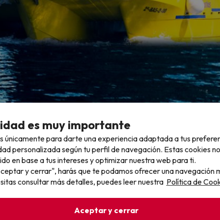
cidad es muy importante
s únicamente para darte una experiencia adaptada a tus prefere
y Roca Foradada y se realiza sólo los domingos a las 12 horas. Se tr
dad personalizada según tu perfil de navegación. Estas cookies n
zo de Montgrí pasando por la punta de la barra, Punta Salinas, Cap
ido en base a tus intereses y optimizar nuestra web para ti.
"Aceptar y cerrar", harás que te podamos ofrecer una navegación m
esitas consultar más detalles, puedes leer nuestra
Política de Cook
¡Tenemos lo que buscas!
Explora nuestra web para descubrir chollos increíbles
Aceptar y cerrar