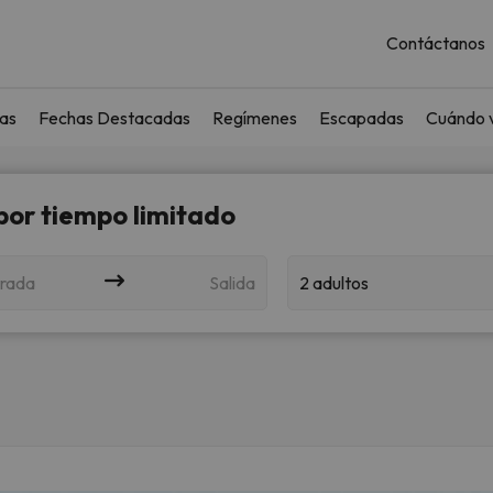
Contáctanos
as
Fechas Destacadas
Regímenes
Escapadas
Cuándo v
 por tiempo limitado
rada
Salida
2 adultos