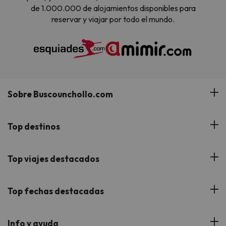
de 1.000.000 de alojamientos disponibles para
reservar y viajar por todo el mundo.
Sobre Buscounchollo.com
¿Quiénes somos?
Top destinos
Tarjeta Regalo
Hoteles Andalucía
Top viajes destacados
Buscounchollo en los medios
Hoteles Andorra
Blog
Viajes con Niños
Top fechas destacadas
Hoteles Cataluña
Web Corporativa
Viajes de Ciudad
Hoteles Portugal
Verano
Info y ayuda