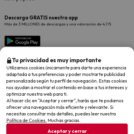
Proveedores
Viajes de Novios
Hoteles Valencia
Puente de Agosto
Opiniones de nuestros clientes
Viajes con mascotas
Contáctanos
Descarga GRATIS nuestra app
Hoteles Galicia
Vacaciones en Agosto
Más de 3 MILLONES de descargas y una valoración de 4,7/5.
Viajes para grupos
Chollos con Todo Incluido
Preguntas frecuentes
Hoteles en Islas
Vacaciones en Septiembre
Chollos en la playa
Hoteles Salou
Vacaciones en Octubre
Chollos con Vuelo Incluido
Vacaciones en Noviembre
Tu privacidad es muy importante
Hoteles con toboganes
Utilizamos cookies únicamente para darte una experiencia
adaptada a tus preferencias y poder mostrarte publicidad
Selección de la Newsletter
personalizada según tu perfil de navegación. Estas cookies
nos ayudan a mostrar el contenido en base a tus intereses y
Métodos de pago disponibles
Los favoritos de nuestros clientes
optimizar nuestra web para ti.
Al hacer clic en "Aceptar y cerrar", harás que te podamos
ofrecer una navegación más eficiente y relevante. Si
necesitas consultar más detalles, puedes leer nuestra
Política de Cookies.
Muchas gracias.
Condiciones generales
Privacidad datos
Aceptar y cerrar