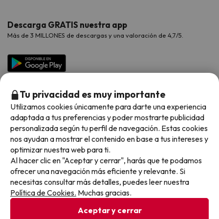
Hoteles Valencia
Puente de Agosto
Opiniones de nuestros clientes
Viajes con mascotas
Contáctanos
Descarga GRATIS nuestra app
Hoteles Galicia
Vacaciones en Agosto
Más de 3 MILLONES de descargas y una valoración de 4,7/5.
Viajes para grupos
Chollos con Todo Incluido
Preguntas frecuentes
Hoteles en Islas
Vacaciones en Septiembre
Chollos en la playa
Hoteles Salou
Vacaciones en Octubre
Chollos con Vuelo Incluido
Vacaciones en Noviembre
Tu privacidad es muy importante
Hoteles con toboganes
Utilizamos cookies únicamente para darte una experiencia
adaptada a tus preferencias y poder mostrarte publicidad
Selección de la Newsletter
personalizada según tu perfil de navegación. Estas cookies
nos ayudan a mostrar el contenido en base a tus intereses y
Métodos de pago disponibles
Los favoritos de nuestros clientes
optimizar nuestra web para ti.
Al hacer clic en "Aceptar y cerrar", harás que te podamos
ofrecer una navegación más eficiente y relevante. Si
necesitas consultar más detalles, puedes leer nuestra
Política de Cookies.
Muchas gracias.
Condiciones generales
Privacidad datos
Aceptar y cerrar