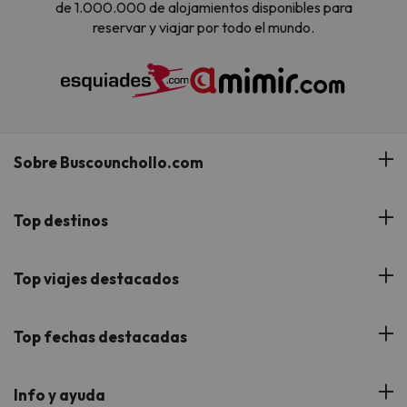
de 1.000.000 de alojamientos disponibles para
reservar y viajar por todo el mundo.
Sobre Buscounchollo.com
¿Quiénes somos?
Top destinos
Tarjeta Regalo
Hoteles Andalucía
Top viajes destacados
Buscounchollo en los medios
Hoteles Andorra
Blog
Viajes con Niños
Top fechas destacadas
Hoteles Cataluña
Web Corporativa
Viajes de Ciudad
Hoteles Portugal
Verano
Info y ayuda
Proveedores
Viajes de Novios