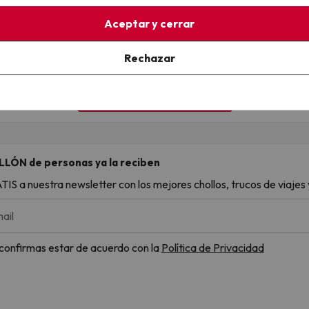
Aceptar y cerrar
¡Tenemos lo que buscas!
Rechazar
Explora nuestra web para descubrir chollos increíbles
Ver todos los chollos
LLÓN de personas ya la reciben
S a nuestra newsletter con los mejores chollos, trucos de viajes y
ail
, confirmas estar de acuerdo con la
Política de Privacidad