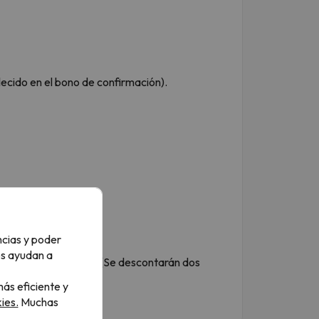
blecido en el bono de confirmación).
ncias y poder
os ayudan a
 la tarifa de adulto. (Se descontarán dos
ás eficiente y
ies.
Muchas