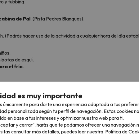
eo y tubbing.
cabina de Pal
. (Pista Pedres Blanques).
h. (Podrás hacer uso de la actividad a cualquier hora del día esta
niños.
 botas de esquí.
ra el frío
.
ro ni forfait
, que se puede contratar aparte.
es realizadas dentro del dominio esquiable.
cidad es muy importante
s únicamente para darte una experiencia adaptada a tus prefere
dad personalizada según tu perfil de navegación. Estas cookies n
atuita, però deben ir acompañados de un adulto que deberá abonar
ido en base a tus intereses y optimizar nuestra web para ti.
"Aceptar y cerrar", harás que te podamos ofrecer una navegación m
 disponer de forfait.
esitas consultar más detalles, puedes leer nuestra
Política de Cook