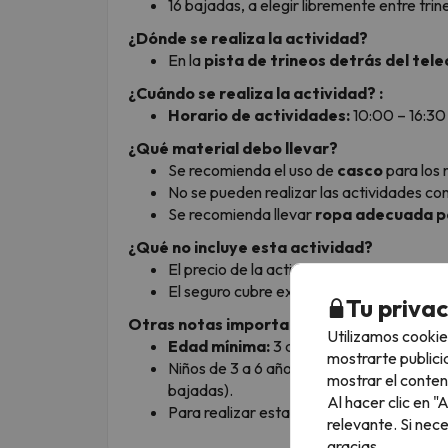
16 bajadas, a elegir libremente entre trin
¿Dónde se realiza la actividad?
En la
pista de trineos detrás del tele
¿Cuándo se realiza la actividad? :
Horario de actividades:
10:00 – 16:30 
¿Qué material debo llevar?
Se recomienda el uso de
casco
para los 
No se pueden realizar las actividades con
Se recomienda llevar
ropa adecuada pa
¿Qué no incluye esta actividad?
El precio de la actividad
no incluye segu
El seguro cubre exclusivamente actividad
Tu priva
Otras notas importantes:
Utilizamos cookie
Edad mínima:
3 años
mostrarte publici
Niños de 3 a 6 años entran de manera gr
mostrar el conten
bajadas).
Al hacer clic en 
Para realizar esta actividad no hace falta
relevante. Si nec
gracias.