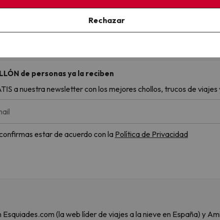
Rechazar
Ver todos los chollos
LLÓN de personas ya la reciben
S a nuestra newsletter con los mejores chollos, trucos de viajes y
ail
, confirmas estar de acuerdo con la
Política de Privacidad
 son Esquiades.com (la web líder de viajes a la nieve en España) y