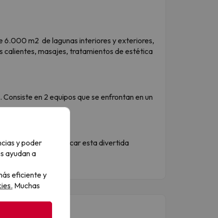
 6.000 m2 de lagunas interiores y exteriores,
calientes, masajes, tratamientos de estética
e. Consiste en 2 equipos que se enfrontan en un
ncias y poder
 sus amigos, al practicar esta divertida
os ayudan a
ás eficiente y
ies.
Muchas