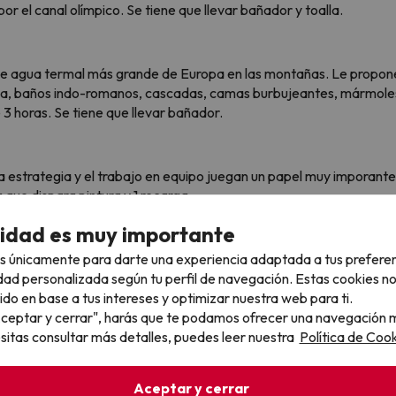
por el canal olímpico. Se tiene que llevar bañador y toalla.
 de agua termal más grande de Europa en las montañas. Le propone
ca, baños indo-romanos, cascadas, camas burbujeantes, mármoles 
3 horas. Se tiene que llevar bañador.
e la estrategia y el trabajo en equipo juegan un papel muy imporant
 que dispara pintura y 1 recarga.
cidad es muy importante
s únicamente para darte una experiencia adaptada a tus prefere
alidad que nuestros clientes disfruten de una experiencia única con
dad personalizada según tu perfil de navegación. Estas cookies n
r al carnet de conducir.
ido en base a tus intereses y optimizar nuestra web para ti.
"Aceptar y cerrar", harás que te podamos ofrecer una navegación m
esitas consultar más detalles, puedes leer nuestra
Política de Cook
¡Tenemos lo que buscas!
Aceptar y cerrar
Explora nuestra web para descubrir chollos increíbles