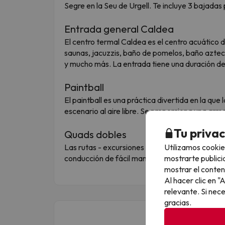
Segre en la Seu de Urgell. Te incluye 3 bajadas 
Entrada general Caldea
El centro termal Caldea es el centro acuático
saunas, jacuzzis, baño de pomelos, baño azte
y mucho más. La entrada tiene una duración de 
Paintball
El paintball es una práctica divertida en la qu
escenario al aire libre. Se proporciona una arma
Tu priva
Quads dobles
Utilizamos cookie
Las rutas - excursiones con quads, tienen la fin
mostrarte publici
conducción de fácil manejo. Imprescindible tene
mostrar el conten
Al hacer clic en 
relevante. Si nec
gracias.