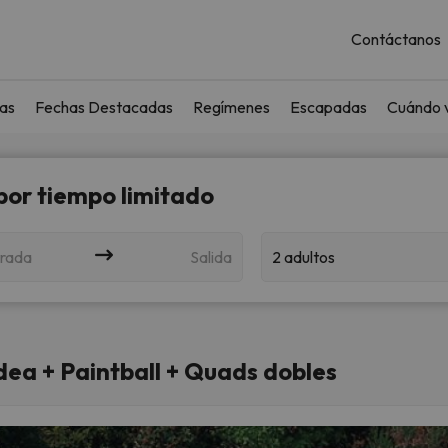
Contáctanos
as
Fechas Destacadas
Regímenes
Escapadas
Cuándo v
 por tiempo limitado
rada
Salida
2 adultos
dea + Paintball + Quads dobles