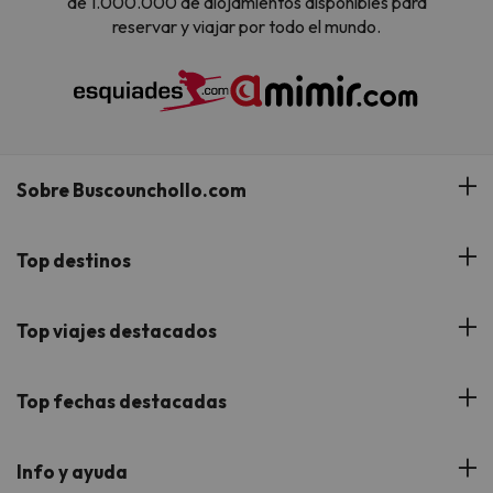
de 1.000.000 de alojamientos disponibles para
reservar y viajar por todo el mundo.
Sobre Buscounchollo.com
¿Quiénes somos?
Top destinos
Tarjeta Regalo
Hoteles Andalucía
Top viajes destacados
Buscounchollo en los medios
Hoteles Andorra
Blog
Viajes con Niños
Top fechas destacadas
Hoteles Cataluña
Web Corporativa
Viajes de Ciudad
Hoteles Portugal
Verano
Info y ayuda
Proveedores
Viajes de Novios