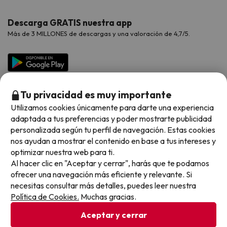
Hoteles Valencia
Puente de Agosto
Opiniones de nuestros clientes
Viajes con mascotas
Contáctanos
Descarga GRATIS nuestra app
Hoteles Galicia
Vacaciones en Agosto
Más de 3 MILLONES de descargas y una valoración de 4,7/5.
Viajes para grupos
Chollos con Todo Incluido
Preguntas frecuentes
Hoteles en Islas
Vacaciones en Septiembre
Chollos en la playa
Hoteles Salou
Vacaciones en Octubre
Chollos con Vuelo Incluido
Vacaciones en Noviembre
Tu privacidad es muy importante
Hoteles con toboganes
Utilizamos cookies únicamente para darte una experiencia
adaptada a tus preferencias y poder mostrarte publicidad
Selección de la Newsletter
personalizada según tu perfil de navegación. Estas cookies
nos ayudan a mostrar el contenido en base a tus intereses y
Métodos de pago disponibles
Los favoritos de nuestros clientes
optimizar nuestra web para ti.
Al hacer clic en "Aceptar y cerrar", harás que te podamos
ofrecer una navegación más eficiente y relevante. Si
necesitas consultar más detalles, puedes leer nuestra
Política de Cookies.
Muchas gracias.
Condiciones generales
Privacidad datos
Aceptar y cerrar
Política de cookies