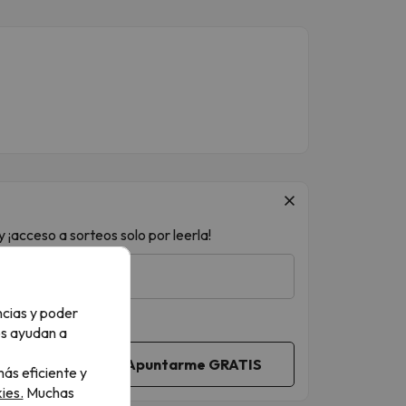
 ¡acceso a sorteos solo por leerla!
ncias y poder
os ayudan a
ás eficiente y
ies.
Muchas