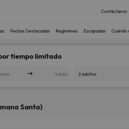
Contáctanos
as
Fechas Destacadas
Regímenes
Escapadas
Cuándo v
 por tiempo limitado
rada
Salida
2 adultos
(Semana Santa)