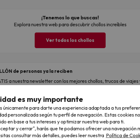
¡Tenemos lo que buscas!
Explora nuestra web para descubrir chollos increíbles
Ver todos los chollos
LLÓN de personas ya la reciben
S a nuestra newsletter con los mejores chollos, trucos de viajes y
ail
cidad es muy importante
s únicamente para darte una experiencia adaptada a tus prefere
, confirmas estar de acuerdo con la
Política de Privacidad
dad personalizada según tu perfil de navegación. Estas cookies n
ido en base a tus intereses y optimizar nuestra web para ti.
"Aceptar y cerrar", harás que te podamos ofrecer una navegación m
esitas consultar más detalles, puedes leer nuestra
Política de Cook