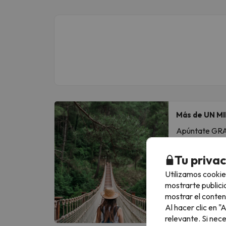
Más de UN MI
Apúntate GRATI
Escribe tu em
Tu priva
Utilizamos cookie
Al suscribirte
mostrarte publici
mostrar el conten
Al hacer clic en 
relevante. Si nec