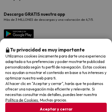
Proveedores
Viajes de Novios
Hoteles Valencia
Puente de Agosto
Opiniones de nuestros clientes
Viajes con mascotas
Contáctanos
Descarga GRATIS nuestra app
Hoteles Galicia
Vacaciones en Agosto
Más de 3 MILLONES de descargas y una valoración de 4,7/5.
Viajes para grupos
Chollos con Todo Incluido
Preguntas frecuentes
Hoteles en Islas
Vacaciones en Septiembre
Chollos en la playa
Hoteles Salou
Vacaciones en Octubre
Chollos con Vuelo Incluido
Vacaciones en Noviembre
Tu privacidad es muy importante
Hoteles con toboganes
Utilizamos cookies únicamente para darte una experiencia
adaptada a tus preferencias y poder mostrarte publicidad
Selección de la Newsletter
personalizada según tu perfil de navegación. Estas cookies
nos ayudan a mostrar el contenido en base a tus intereses y
Métodos de pago disponibles
Los favoritos de nuestros clientes
optimizar nuestra web para ti.
Al hacer clic en "Aceptar y cerrar", harás que te podamos
ofrecer una navegación más eficiente y relevante. Si
necesitas consultar más detalles, puedes leer nuestra
Política de Cookies.
Muchas gracias.
Condiciones generales
Privacidad datos
Aceptar y cerrar