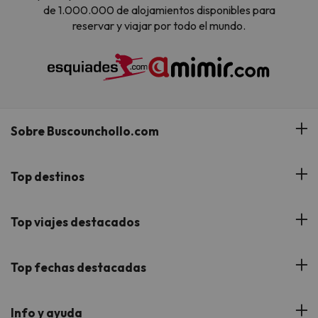
de 1.000.000 de alojamientos disponibles para
reservar y viajar por todo el mundo.
Sobre Buscounchollo.com
¿Quiénes somos?
Top destinos
Tarjeta Regalo
Hoteles Andalucía
Top viajes destacados
Buscounchollo en los medios
Hoteles Andorra
Blog
Viajes con Niños
Top fechas destacadas
Hoteles Cataluña
Web Corporativa
Viajes de Ciudad
Hoteles Portugal
Verano
Info y ayuda