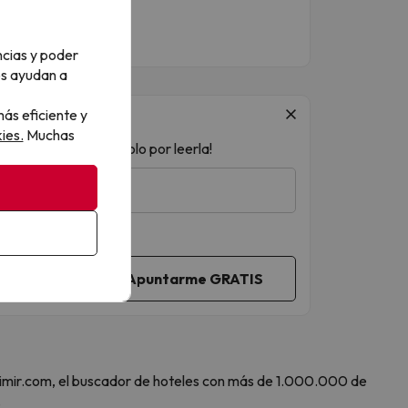
ncias y poder
os ayudan a
ás eficiente y
ies.
Muchas
 ¡acceso a sorteos solo por leerla!
 Amimir.com, el buscador de hoteles con más de 1.000.000 de
.