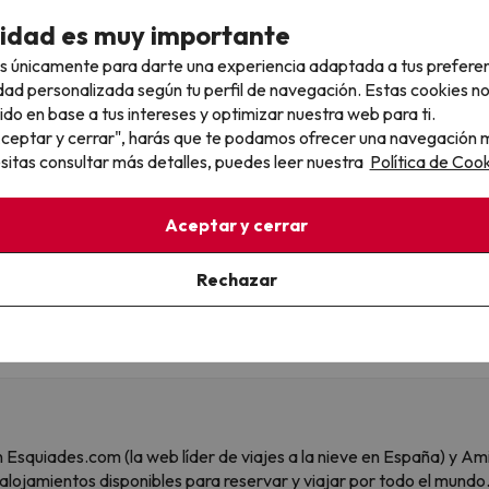
cidad es muy importante
Ver todos los chollos
s únicamente para darte una experiencia adaptada a tus prefere
dad personalizada según tu perfil de navegación. Estas cookies n
ido en base a tus intereses y optimizar nuestra web para ti.
"Aceptar y cerrar", harás que te podamos ofrecer una navegación m
LLÓN de personas ya la reciben
esitas consultar más detalles, puedes leer nuestra
Política de Cook
S a nuestra newsletter con los mejores chollos, trucos de viajes y
Aceptar y cerrar
ail
, confirmas estar de acuerdo con la
Política de Privacidad
Rechazar
 son Esquiades.com (la web líder de viajes a la nieve en España) y
alojamientos disponibles para reservar y viajar por todo el mundo