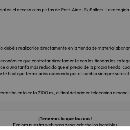
l en el acceso a las pistas de Port-Aine -SkiPallars. La recogida
o debéis realizarlos directamente en la tienda de material abonan
 económico que contratar directamente con las tiendas las catego
nce a una tarifa más reducida que el precio de la propia tienda, c
orte final que terminaréis abonando por el cambio siempre será infe
estación en la cota 2100 m., al final del primer telecabina a mano 
¡Tenemos lo que buscas!
Explora nuestra web para descubrir chollos increíbles