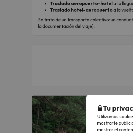
Traslado aeropuerto-hotel
a tu lleg
Traslado hotel-aeropuerto
a la vuelt
Se trata de un transporte colectivo: un conduc
la documentación del viaje).
Más de UN MI
Tu priva
Apúntate GRATI
Utilizamos cookie
mostrarte publici
Escribe tu em
mostrar el conten