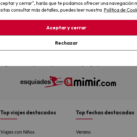
"Aceptar y cerrar", harás que te podamos ofrecer una navegación m
, confirmas estar de acuerdo con la
Política de Privacidad
esitas consultar más detalles, puedes leer nuestra
Política de Cook
Aceptar y cerrar
Rechazar
 son Esquiades.com (la web líder de viajes a la nieve en España) y
alojamientos disponibles para reservar y viajar por todo el mundo
Top viajes destacados
Top fechas destacadas
Viajes con Niños
Verano