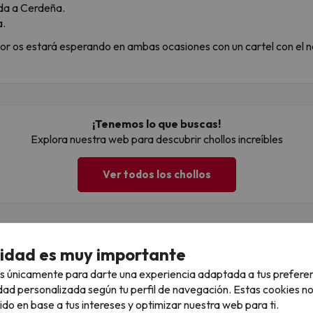
ada a Cerdeña.
a.
tor os estará esperando en ambas ocasiones con un cartel con el n
¡Tenemos lo que buscas!
Explora nuestra web para descubrir chollos increíbles
Ver todos los chollos
LLÓN de personas ya la reciben
cidad es muy importante
S a nuestra newsletter con los mejores chollos, trucos de viajes y
s únicamente para darte una experiencia adaptada a tus prefere
dad personalizada según tu perfil de navegación. Estas cookies n
ail
ido en base a tus intereses y optimizar nuestra web para ti.