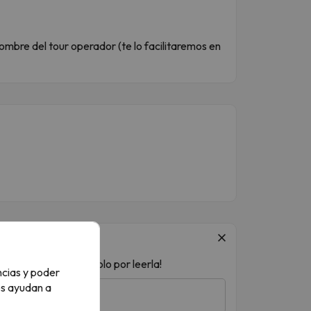
ombre del tour operador (te lo facilitaremos en
 ¡acceso a sorteos solo por leerla!
ncias y poder
os ayudan a