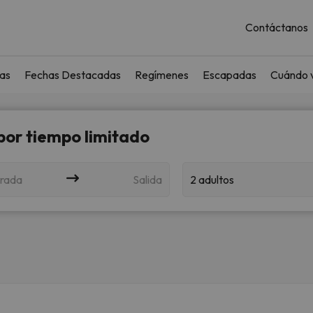
Contáctanos
as
Fechas Destacadas
Regímenes
Escapadas
Cuándo v
 por tiempo limitado
rada
Salida
2 adultos