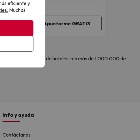
ás eficiente y
ies.
Muchas
 Amimir.com, el buscador de hoteles con más de 1.000.000 de
.
Info y ayuda
Contáctanos