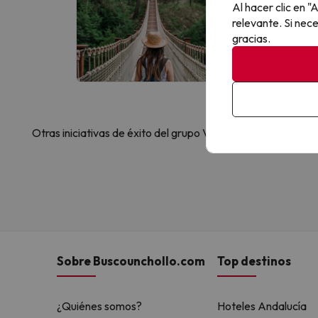
Al hacer clic en 
Al suscribirte
relevante. Si nec
gracias.
Otras iniciativas de éxito del grupo Viajes Para Ti S.L.U.
Sobre Buscounchollo.com
Top destinos
¿Quiénes somos?
Hoteles Andalucía