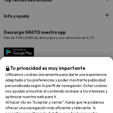
Hoteles Cataluña
Web Corporativa
Viajes de Ciudad
Hoteles Portugal
Verano
Info y ayuda
Proveedores
Viajes de Novios
Hoteles Valencia
Puente de Agosto
Opiniones de nuestros clientes
Viajes con mascotas
Contáctanos
Descarga GRATIS nuestra app
Hoteles Galicia
Vacaciones en Agosto
Más de 3 MILLONES de descargas y una valoración de 4,7/5.
Viajes para grupos
Chollos con Todo Incluido
Preguntas frecuentes
Hoteles en Islas
Vacaciones en Septiembre
Chollos en la playa
Hoteles Salou
Vacaciones en Octubre
Chollos con Vuelo Incluido
Vacaciones en Noviembre
Tu privacidad es muy importante
Hoteles con toboganes
Utilizamos cookies únicamente para darte una experiencia
adaptada a tus preferencias y poder mostrarte publicidad
Selección de la Newsletter
personalizada según tu perfil de navegación. Estas cookies
nos ayudan a mostrar el contenido en base a tus intereses y
Métodos de pago disponibles
Los favoritos de nuestros clientes
optimizar nuestra web para ti.
Al hacer clic en "Aceptar y cerrar", harás que te podamos
ofrecer una navegación más eficiente y relevante. Si