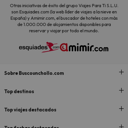
Otras iniciativas de éxito del grupo Viajes Para Ti S.L.U.
son Esquiades.com (la web líder de viajes a la nieve en
España) y Amimir.com, el buscador de hoteles con más
de 1.000.000 de alojamientos disponibles para
reservar y viajar por todo el mundo.
Sobre Buscounchollo.com
¿Quiénes somos?
Top destinos
Tarjeta Regalo
Hoteles Andalucía
Top viajes destacados
Buscounchollo en los medios
Hoteles Andorra
Blog
Viajes con Niños
Top fechas destacadas