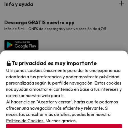
Hoteles Portugal
Verano
Info y ayuda
Proveedores
Viajes de Novios
Hoteles Valencia
Puente de Agosto
Opiniones de nuestros clientes
Viajes con mascotas
Contáctanos
Descarga GRATIS nuestra app
Hoteles Galicia
Vacaciones en Agosto
Más de 3 MILLONES de descargas y una valoración de 4,7/5.
Viajes para grupos
Chollos con Todo Incluido
Preguntas frecuentes
Hoteles en Islas
Vacaciones en Septiembre
Chollos en la playa
Hoteles Salou
Vacaciones en Octubre
Chollos con Vuelo Incluido
Vacaciones en Noviembre
Tu privacidad es muy importante
Hoteles con toboganes
Utilizamos cookies únicamente para darte una experiencia
adaptada a tus preferencias y poder mostrarte publicidad
Selección de la Newsletter
personalizada según tu perfil de navegación. Estas cookies
nos ayudan a mostrar el contenido en base a tus intereses y
Métodos de pago disponibles
Los favoritos de nuestros clientes
optimizar nuestra web para ti.
Al hacer clic en "Aceptar y cerrar", harás que te podamos
ofrecer una navegación más eficiente y relevante. Si
necesitas consultar más detalles, puedes leer nuestra
Política de Cookies.
Muchas gracias.
Condiciones generales