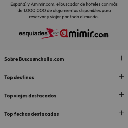
España) y Amimir.com, el buscador de hoteles con más
de 1.000.000 de alojamientos disponibles para
reservar y viajar por todo el mundo.
Sobre Buscounchollo.com
¿Quiénes somos?
Top destinos
Tarjeta Regalo
Hoteles Andalucía
Top viajes destacados
Buscounchollo en los medios
Hoteles Andorra
Blog
Viajes con Niños
Top fechas destacadas
Hoteles Cataluña
Web Corporativa
Viajes de Ciudad