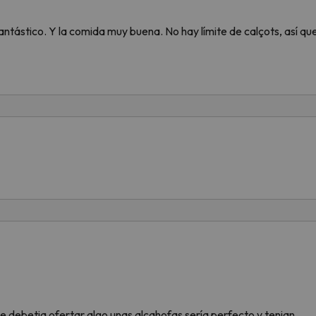
antástico. Y la comida muy buena. No hay límite de calçots, así 
e debetia ofertar algo unas alcahofas sería perfecto y tenian.