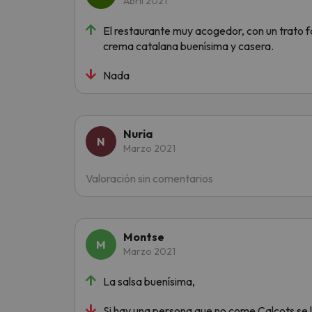
Abril 2021
El restaurante muy acogedor, con un trato f
crema catalana buenísima y casera.
Nada
Nuria
Marzo 2021
Valoración sin comentarios
Montse
Marzo 2021
La salsa buenísima,
Si hay una persona que no come Calçots se l