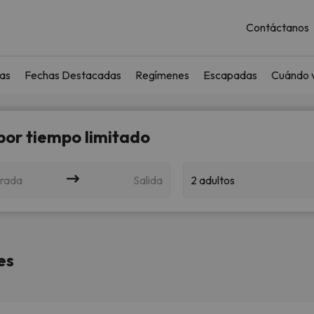
Contáctanos
as
Fechas Destacadas
Regímenes
Escapadas
Cuándo v
 por tiempo limitado
rada
Salida
2 adultos
es