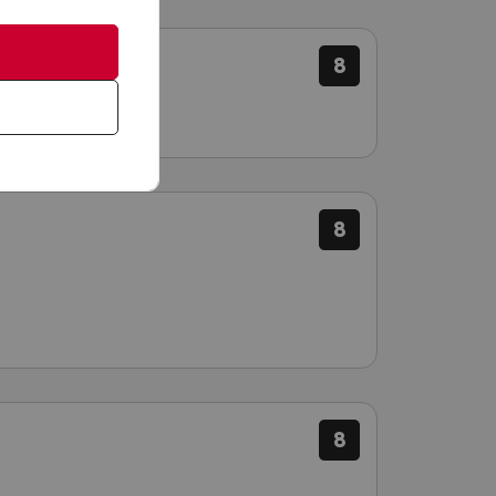
8
8
8