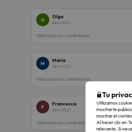
Olga
Abril 2021
Valoración sin comentarios
Maria
Abril 2021
Valoración sin comentarios
Tu priva
Utilizamos cookie
Francesca
mostrarte publici
Abril 2021
mostrar el conten
Al hacer clic en 
Valoración sin comentarios
relevante. Si nec