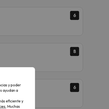
6
8
ncias y poder
6
os ayudan a
ás eficiente y
ies.
Muchas