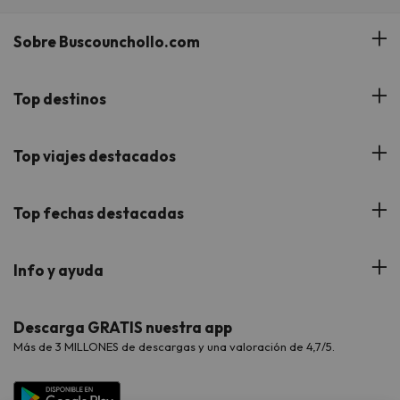
Sobre Buscounchollo.com
¿Quiénes somos?
Top destinos
Tarjeta Regalo
Hoteles Andalucía
Top viajes destacados
Buscounchollo en los medios
Hoteles Andorra
Blog
Viajes con Niños
Top fechas destacadas
Hoteles Cataluña
Web Corporativa
Viajes de Ciudad
Hoteles Portugal
Verano
Info y ayuda
Proveedores
Viajes de Novios
Hoteles Valencia
Puente de Agosto
Opiniones de nuestros clientes
Viajes con mascotas
Contáctanos
Descarga GRATIS nuestra app
Hoteles Galicia
Vacaciones en Agosto
Más de 3 MILLONES de descargas y una valoración de 4,7/5.
Viajes para grupos
Chollos con Todo Incluido
Preguntas frecuentes
Hoteles en Islas
Vacaciones en Septiembre
Chollos en la playa