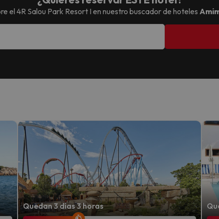
re el
4R Salou Park Resort I
en nuestro buscador de hoteles
Amim
Quedan 3 días 3 horas
Que