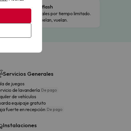
Ofertas flash
Precios reales por tiempo limitado.
Cuando vuelan, vuelan.
Servicios Generales
la de juegos
rvicio de lavandería
De pago
quiler de vehículos
arda equipaje gratuito
ja fuerte en recepción
De pago
Instalaciones