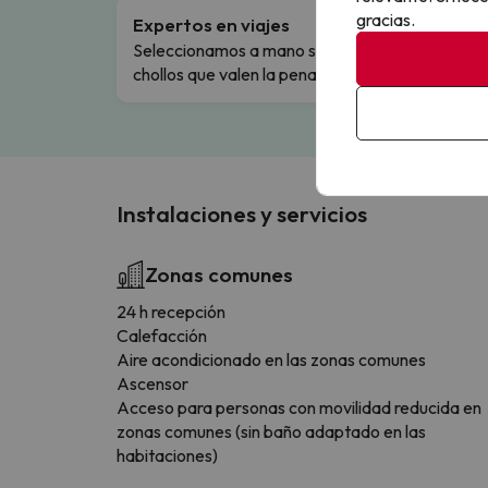
gracias.
Expertos en viajes
Cance
Seleccionamos a mano solo los
Cambio
chollos que valen la pena.
flexibi
Instalaciones y servicios
Zonas comunes
24 h recepción
Calefacción
Aire acondicionado en las zonas comunes
Ascensor
Acceso para personas con movilidad reducida en
zonas comunes (sin baño adaptado en las
habitaciones)