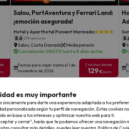
Salou, PortAventura y Ferrari Land:
Ho
¡emoción asegurada!
Ad
Hotel y Aparthotel Ponient Marinada
Su
8.6
8.
278 opiniones
Salou, Costa Daurada
Media pensión
S
Cancelación GRATIS hasta 8 días antes
C
sde
2 noches desde
Fechas para viajar: hasta el 1 de
F
129
noviembre de 2026.
o
€
rs.
/pers.
Ver todos los chollos
cidad es muy importante
s únicamente para darte una experiencia adaptada a tus prefere
dad personalizada según tu perfil de navegación. Estas cookies n
ido en base a tus intereses y optimizar nuestra web para ti.
llo
"Aceptar y cerrar", harás que te podamos ofrecer una navegación m
esitas consultar más detalles, puedes leer nuestra
Política de Cook