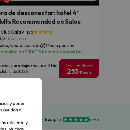
ra de desconectar: hotel 4*
ults Recommended en Salou
nClub CalaVinya
6
249 opiniones
alou, Costa Daurada
Media pensión
ancelación GRATIS hasta 4 días antes
3 noches desde
echas para viajar: hasta el 31 de
253
ctubre de 2026.
€
/pers.
ncias y poder
os ayudan a
Trustpilot
4.7/5
ás eficiente y
ies.
Muchas