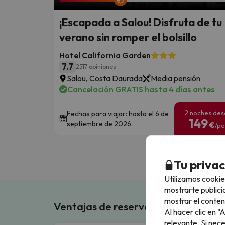
¡Escapada a Salou! Disfruta de tu
verano sin romper el bolsillo
Hotel California Garden
7.7
2517 opiniones
Salou, Costa Daurada
Media pensión
Cancelación GRATIS hasta 4 días antes
2 noches de
Fechas para viajar: hasta el 6 de
149
septiembre de 2026.
€
/pe
Tu priva
Utilizamos cookie
mostrarte publici
mostrar el conten
Ventajas de reservar en Buscouncho
Al hacer clic en 
relevante. Si nec