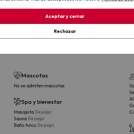
la sin complicaciones
Paga a tu ritmo
s y cancelaciones con total
Fracciona o financia tu viaje.
Aceptar y cerrar
lidad.
Reserva ahora, paga luego.
Rechazar
Mascotas
No se admiten mascotas
Sa
Se
Al
Spa y bienestar
Gu
Masajista
Ca
De pago
Sauna
De pago
Baño turco
De pago