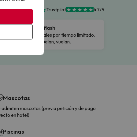
Trustpilot
4.7/5
Ofertas flash
Precios reales por tiempo limitado.
Cuando vuelan, vuelan.
Mascotas
 admiten mascotas (previa petición y de pago
recto en hotel)
Piscinas