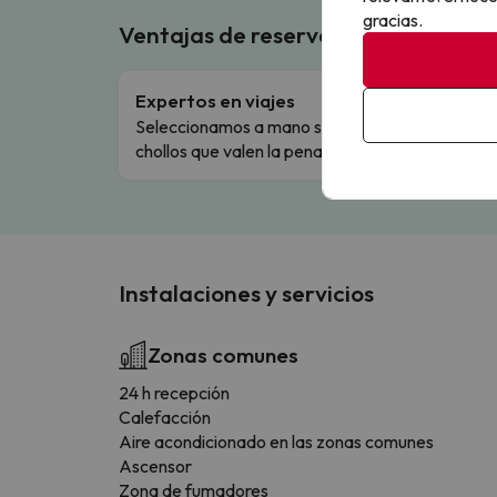
gracias.
Ventajas de reservar en Buscouncho
Expertos en viajes
Cance
Seleccionamos a mano solo los
Cambio
chollos que valen la pena.
flexibi
Instalaciones y servicios
Zonas comunes
24 h recepción
Calefacción
Aire acondicionado en las zonas comunes
Ascensor
Zona de fumadores