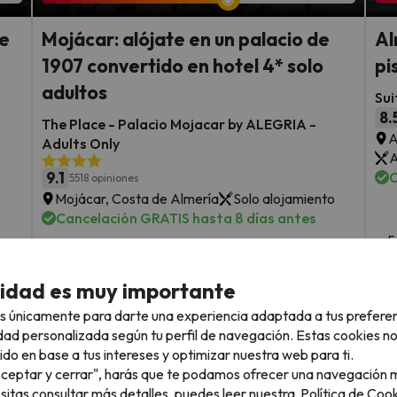
de
Mojácar: alójate en un palacio de
Al
1907 convertido en hotel 4* solo
pi
adultos
Sui
8.
The Place - Palacio Mojacar by ALEGRIA -
A
Adults Only
A
o
9.1
C
5518 opiniones
Mojácar, Costa de Almería
Solo alojamiento
Cancelación GRATIS hasta 8 días antes
F
n
sde
3 noches desde
Fechas para viajar: hasta el 24 de
223
octubre de 2026.
€
rs.
/pers.
cidad es muy importante
s únicamente para darte una experiencia adaptada a tus prefere
Ver todos los chollos
dad personalizada según tu perfil de navegación. Estas cookies n
ido en base a tus intereses y optimizar nuestra web para ti.
"Aceptar y cerrar", harás que te podamos ofrecer una navegación m
esitas consultar más detalles, puedes leer nuestra
Política de Cook