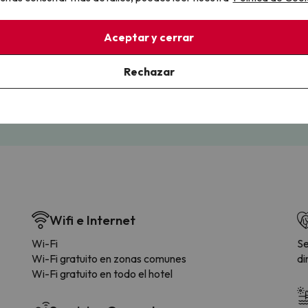
llo
Aceptar y cerrar
la sin complicaciones
Paga a tu ritmo
Rechazar
s y cancelaciones con total
Fracciona o financia tu viaje.
lidad.
Reserva ahora, paga luego.
Wifi e Internet
Wi-Fi
Se
Wi-Fi gratuito en zonas comunes
di
Wi-Fi gratuito en todo el hotel