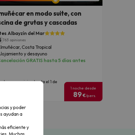
muñécar en modo suite, con
scina de grutas y cascadas
tes Albayzín del Mar
5
763 opiniones
lmuñécar, Costa Tropical
lojamiento y desayuno
ancelación GRATIS hasta 5 días antes
echas para viajar: hasta el 1 de
oviembre de 2026.
1 noche desde
89
€
/pers.
ncias y poder
os ayudan a
ás eficiente y
ies.
Muchas