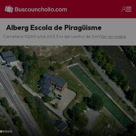
Alberg Escola de Piragüisme
Carretera N260 s/n
A 603.3 m del centro de Sort
Ver en mapa