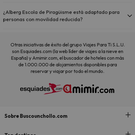
Sí, Alberg Escola de Piragüisme tiene aire acondicionado en las
zonas comunes.
¿Alberg Escola de Piragüisme está adaptado para
personas con movilidad reducida?
Sí, Alberg Escola de Piragüisme está adaptado para personas con
movilidad reducida.
Otras iniciativas de éxito del grupo Viajes Para Ti S.L.U.
son Esquiades.com (la web líder de viajes a la nieve en
España) y Amimir.com, el buscador de hoteles con más
de 1.000.000 de alojamientos disponibles para
reservar y viajar por todo el mundo.
Sobre Buscounchollo.com
¿Quiénes somos?