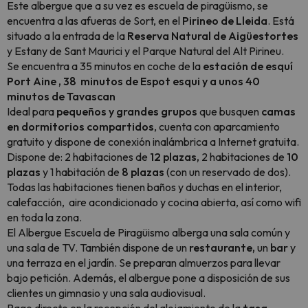
Este albergue que a su vez es escuela de piragüismo, se
encuentra a las afueras de Sort, en el
Pirineo de Lleida
. Está
situado a la entrada de la
Reserva Natural de Aigüestortes
y Estany de Sant Maurici y el Parque Natural del Alt Pirineu.
Se encuentra a 35 minutos en coche de la
estación de esquí
Port Aine , 38 minutos de Espot esqui y a unos 40
minutos de Tavascan
Ideal para
pequeños y grandes grupos
que busquen
camas
en dormitorios compartidos
, cuenta con aparcamiento
gratuito y dispone de conexión inalámbrica a Internet gratuita.
Dispone de: 2 habitaciones de
12 plazas,
2 habitaciones de
10
plazas
y 1 habitación de
8 plazas
(con un reservado de dos).
Todas las habitaciones tienen baños y duchas en el interior,
calefacción, aire acondicionado y cocina abierta, así como wifi
en toda la zona.
El Albergue Escuela de Piragüismo alberga una sala común y
una sala de TV. También dispone de un
restaurante,
un
bar
y
una terraza en el jardín. Se preparan almuerzos para llevar
bajo petición. Además, el albergue pone a disposición de sus
clientes un gimnasio y una sala audiovisual.