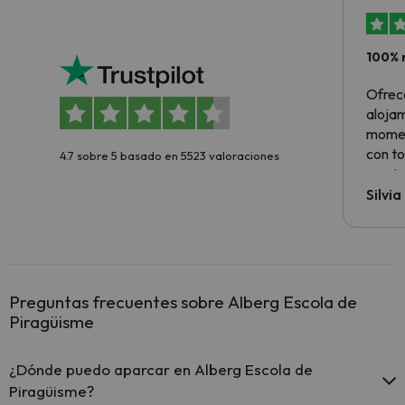
100% 
Ofrec
alojam
momen
con to
4.7 sobre 5 basado en 5523 valoraciones
precio
Silvi
Preguntas frecuentes sobre Alberg Escola de
Piragüisme
¿Dónde puedo aparcar en Alberg Escola de
Piragüisme?