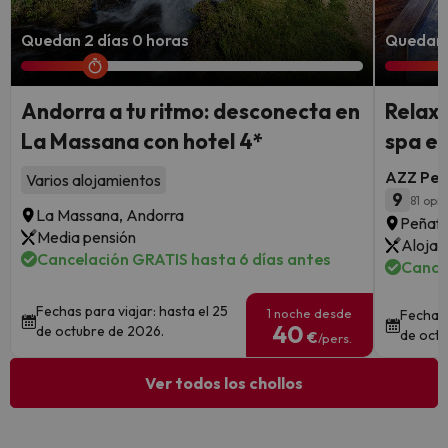
Quedan 2 días 0 horas
Quedan 7
Andorra a tu ritmo: desconecta en
Relax 
La Massana con hotel 4*
spa en
AZZ Peña
Varios alojamientos
9
81 opi
La Massana, Andorra
Peñafie
Media pensión
Alojam
Cancelación GRATIS hasta 6 días antes
Cance
Fechas para viajar: hasta el 25
1 noche desde
Fechas 
40
de octubre de 2026.
de octu
€
/pers.
Ver todos los chollos