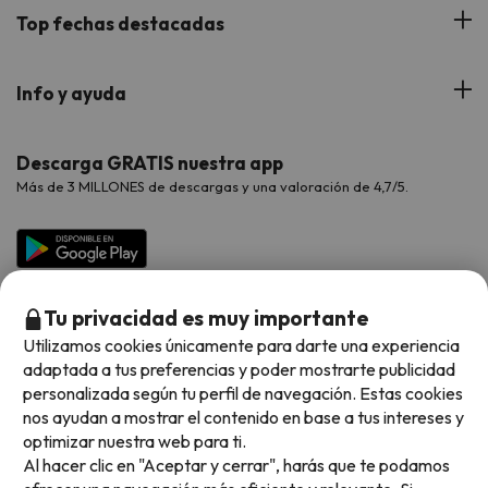
Blog
Viajes con Niños
Top fechas destacadas
Hoteles Cataluña
Web Corporativa
Viajes de Ciudad
Hoteles Portugal
Verano
Info y ayuda
Proveedores
Viajes de Novios
Hoteles Valencia
Puente de Agosto
Opiniones de nuestros clientes
Viajes con mascotas
Contáctanos
Descarga GRATIS nuestra app
Hoteles Galicia
Vacaciones en Agosto
Más de 3 MILLONES de descargas y una valoración de 4,7/5.
Viajes para grupos
Chollos con Todo Incluido
Preguntas frecuentes
Hoteles en Islas
Vacaciones en Septiembre
Chollos en la playa
Hoteles Salou
Vacaciones en Octubre
Chollos con Vuelo Incluido
Vacaciones en Noviembre
Tu privacidad es muy importante
Hoteles con toboganes
Utilizamos cookies únicamente para darte una experiencia
adaptada a tus preferencias y poder mostrarte publicidad
Selección de la Newsletter
personalizada según tu perfil de navegación. Estas cookies
nos ayudan a mostrar el contenido en base a tus intereses y
Métodos de pago disponibles
Los favoritos de nuestros clientes
optimizar nuestra web para ti.
Al hacer clic en "Aceptar y cerrar", harás que te podamos