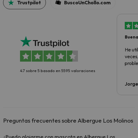
Trustpilot
BuscoUnChollo.com
Buena
aloja
He ut
veces,
proble
4.7 sobre 5 basado en 5595 valoraciones
Jorge
Preguntas frecuentes sobre Albergue Los Molinos
¿Puedo alojarme con mascota en Albergue Los