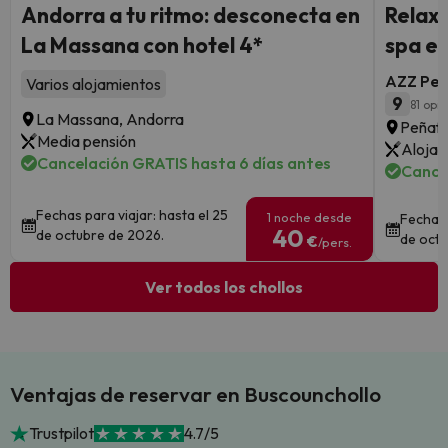
Andorra a tu ritmo: desconecta en
Relax 
La Massana con hotel 4*
spa en
AZZ Peña
Varios alojamientos
9
81 opi
La Massana, Andorra
Peñafie
Media pensión
Alojam
Cancelación GRATIS hasta 6 días antes
Cance
Fechas para viajar: hasta el 25
1 noche desde
Fechas 
40
de octubre de 2026.
de octu
€
/pers.
Ver todos los chollos
Ventajas de reservar en Buscounchollo
Trustpilot
4.7/5