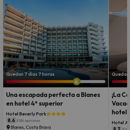
Quedan 7 días 7 horas
Quedan 
Una escapada perfecta a Blanes
¡La Co
en hotel 4* superior
Vacac
hotel 
Hotel Beverly Park
8.6
4186 opiniones
Hotel A
Blanes, Costa Brava
8.3
374 