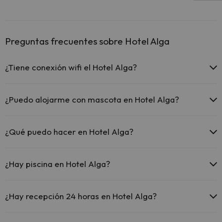
Preguntas frecuentes sobre Hotel Alga
¿Tiene conexión wifi el Hotel Alga?
El Hotel Alga ofrece Wi-Fi gratuito en zonas comunes.
El Hotel Alga dispone de Wi-Fi.
¿Puedo alojarme con mascota en Hotel Alga?
En Hotel Alga no se admiten mascotas.
¿Qué puedo hacer en Hotel Alga?
El Hotel Alga dispone de las siguientes actividades (algunas pueden
ser de pago).
¿Hay piscina en Hotel Alga?
Masajista
Sí, Hotel Alga tiene piscina (este servicio puede ser de pago) Aquí
tienes más info sobre la piscina y otras instalaciones.
¿Hay recepción 24 horas en Hotel Alga?
Piscina al aire libre (temporada de verano)
Sí, Hotel Alga tiene recepción 24 horas.