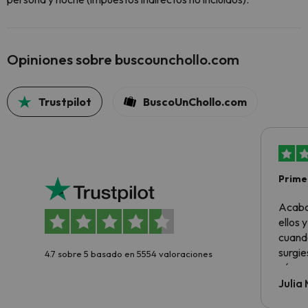
Opiniones sobre buscounchollo.com
Trustpilot
BuscoUnChollo.com
Primer
sencil
Acabo
ellos 
cuando
surgie
4.7 sobre 5 basado en 5554 valoraciones
cómo s
todo v
Julia