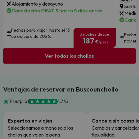
Alojamiento y desayuno
Santa 
Cancelación GRATIS hasta 5 días antes
Media 
Cance
Fechas para viajar: hasta el 13
3 noches desde
Fechas 
de octubre de 2026.
187
noviem
€
/pers.
Ver todos los chollos
Ventajas de reservar en Buscounchollo
Trustpilot
4.7/5
Expertos en viajes
Cancela sin compli
Seleccionamos a mano solo los
Cambios y cancelacion
chollos que valen la pena.
flexibilidad.