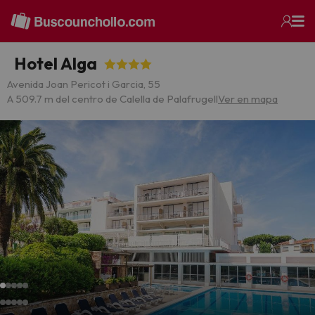
Hotel Alga
Avenida Joan Pericot i Garcia, 55
A 509.7 m del centro de Calella de Palafrugell
Ver en mapa