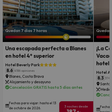
Quedan 7 días 7 horas
Quedan 
Una escapada perfecta a Blanes
¡La Co
en hotel 4* superior
Vacac
hotel 
Hotel Beverly Park
8.6
4186 opiniones
Hotel A
Blanes, Costa Brava
8.3
374 
Alojamiento y desayuno
Santa 
Cancelación GRATIS hasta 5 días antes
Media 
Cance
Fechas para viajar: hasta el 13
3 noches desde
Fechas 
de octubre de 2026.
187
noviem